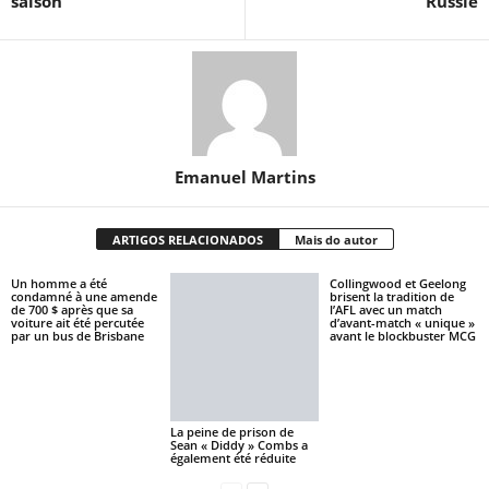
saison
Russie
Emanuel Martins
ARTIGOS RELACIONADOS
Mais do autor
Un homme a été
Collingwood et Geelong
condamné à une amende
brisent la tradition de
de 700 $ après que sa
l’AFL avec un match
voiture ait été percutée
d’avant-match « unique »
par un bus de Brisbane
avant le blockbuster MCG
La peine de prison de
Sean « Diddy » Combs a
également été réduite