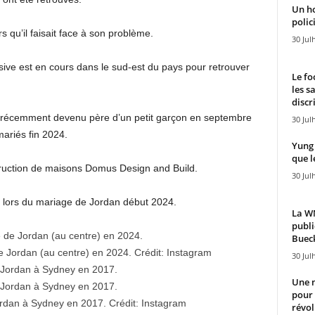
Un h
polici
s qu’il faisait face à son problème.
30 Jul
e est en cours dans le sud-est du pays pour retrouver
Le fo
les s
discr
st récemment devenu père d’un petit garçon en septembre
30 Jul
mariés fin 2024.
Yung 
que l
nstruction de maisons Domus Design and Build.
30 Jul
 lors du mariage de Jordan début 2024.
La WN
publi
Bueck
 Jordan (au centre) en 2024.
Crédit:
Instagram
30 Jul
Une n
pour
ordan à Sydney en 2017.
Crédit:
Instagram
révol