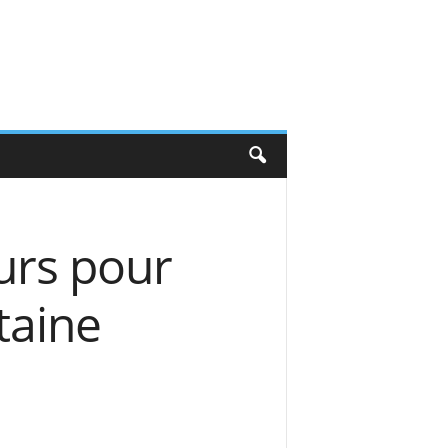
urs pour
taine