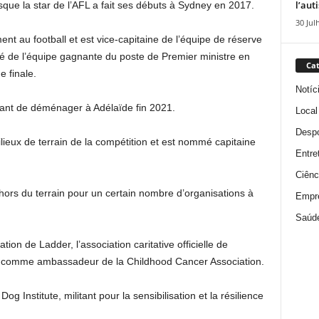
l’aut
sque la star de l’AFL a fait ses débuts à Sydney en 2017.
30 Jul
t au football et est vice-capitaine de l’équipe de réserve
é de l’équipe gagnante du poste de Premier ministre en
Cat
 finale.
Notíc
ant de déménager à Adélaïde fin 2021.
Local
Despo
ilieux de terrain de la compétition et est nommé capitaine
Entre
Ciênc
 hors du terrain pour un certain nombre d’organisations à
Empr
Saúd
on de Ladder, l’association caritative officielle de
er comme ambassadeur de la Childhood Cancer Association.
 Institute, militant pour la sensibilisation et la résilience