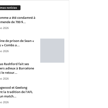
imas notícias
omme a été condamné à
mende de 700 $...
ho 2026
ine de prison de Sean «
 » Combs a...
ho 2026
s Rashford fait ses
ers adieux à Barcelone
 le retour...
ho 2026
ngwood et Geelong
nt la tradition de l’AFL
un match...
ho 2026