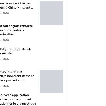
omme armé a tué des
ers à Chino Hills, ont...
ho 2026
otball anglais renforce
anctions contre la
imination
ho 2026
Filly : Le jury a décidé
e sort du...
ho 2026
BA interdit les
cités montrant Reese et
ers pariant sur...
ho 2026
ouvelle application
 smartphone pourrait
utionner le diagnostic de