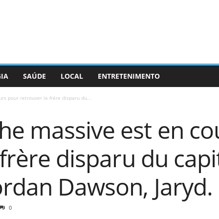
GIA
SAÚDE
LOCAL
ENTRETENIMENTO
s pour retrouver le frère disparu du...
he massive est en co
 frère disparu du capi
ordan Dawson, Jaryd.
0