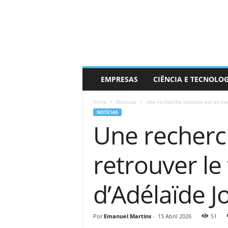
EMPRESAS
CIÊNCIA E TECNOLO
Início
Notícias
Une recherche massive est en cour
NOTÍCIAS
Une recherc
retrouver le
d’Adélaïde J
Por
Emanuel Martins
-
15 Abril 2026
51