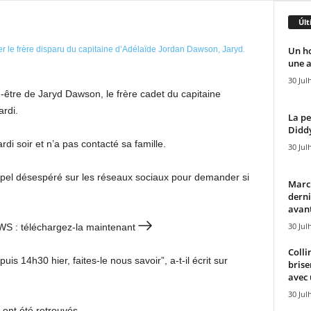
Últ
Un h
une a
30 Jul
en-être de Jaryd Dawson, le frère cadet du capitaine
ardi.
La pe
Diddy
di soir et n’a pas contacté sa famille.
30 Jul
ppel désespéré sur les réseaux sociaux pour demander si
Marcu
derni
avant
30 Jul
EWS : téléchargez-la maintenant
Colli
is 14h30 hier, faites-le nous savoir”, a-t-il écrit sur
brise
avec 
30 Jul
 ont été retrouvés.