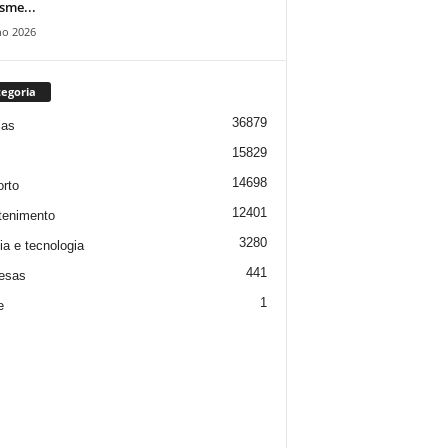
isme...
ho 2026
egoria
36879
ias
15829
14698
rto
12401
tenimento
3280
ia e tecnologia
441
esas
1
e