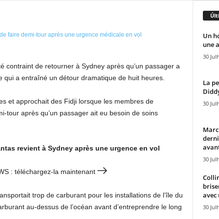
Últ
Un h
une a
30 Jul
té contraint de retourner à Sydney après qu’un passager a
e qui a entraîné un détour dramatique de huit heures.
La pe
Diddy
es et approchait des Fidji lorsque les membres de
30 Jul
emi-tour après qu’un passager ait eu besoin de soins
Marcu
derni
avant
antas revient à Sydney après une urgence en vol
30 Jul
EWS : téléchargez-la maintenant
Colli
brise
avec 
transportait trop de carburant pour les installations de l’île du
e carburant au-dessus de l’océan avant d’entreprendre le long
30 Jul