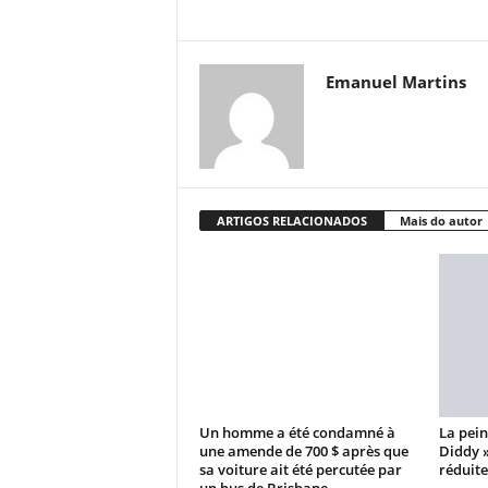
Emanuel Martins
ARTIGOS RELACIONADOS
Mais do autor
Un homme a été condamné à
La pein
une amende de 700 $ après que
Diddy 
sa voiture ait été percutée par
réduite