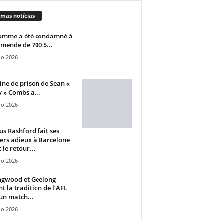
imas notícias
omme a été condamné à
mende de 700 $...
ho 2026
ine de prison de Sean «
 » Combs a...
ho 2026
s Rashford fait ses
ers adieux à Barcelone
 le retour...
ho 2026
ngwood et Geelong
nt la tradition de l’AFL
un match...
ho 2026