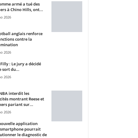
omme armé a tué des
ers à Chino Hills, ont...
ho 2026
otball anglais renforce
anctions contre la
imination
ho 2026
Filly : Le jury a décidé
e sort du...
ho 2026
BA interdit les
cités montrant Reese et
ers pariant sur...
ho 2026
ouvelle application
 smartphone pourrait
utionner le diagnostic de