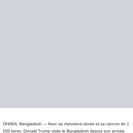
DHAKA, Bangladesh —
Avec sa chevelure dorée et sa carrure de 1
500 livres, Donald Trump visite le Bangladesh depuis son arrivée