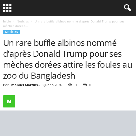
Início
Notícias
Un rare buffle albinos nommé d’après Donald Trump pour ses
mèches dorées...
NOTÍCIAS
Un rare buffle albinos nommé
d’après Donald Trump pour ses
mèches dorées attire les foules au
zoo du Bangladesh
Por
Emanuel Martins
-
3 Junho 2026
51
0