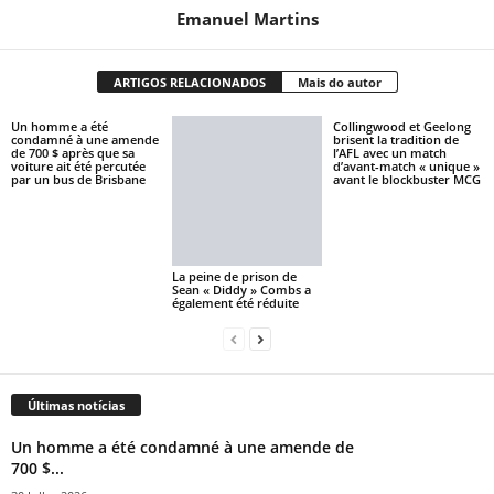
Emanuel Martins
ARTIGOS RELACIONADOS
Mais do autor
Un homme a été
Collingwood et Geelong
condamné à une amende
brisent la tradition de
de 700 $ après que sa
l’AFL avec un match
voiture ait été percutée
d’avant-match « unique »
par un bus de Brisbane
avant le blockbuster MCG
La peine de prison de
Sean « Diddy » Combs a
également été réduite
Últimas notícias
Un homme a été condamné à une amende de
700 $...