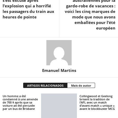
s’est excusé après
australiennes pour la
l’explosion qui a horrifié
garde-robe de vacances :
les passagers du train aux
voici les cinq marques de
heures de pointe
mode que nous avons
emballées pour l’été
européen
Emanuel Martins
ARTIGOS RELACIONADOS
Mais do autor
Un homme a été
Collingwood et Geelong
condamné à une amende
brisent la tradition de
de 700 $ après que sa
l’AFL avec un match
voiture ait été percutée
d’avant-match « unique »
par un bus de Brisbane
avant le blockbuster MCG