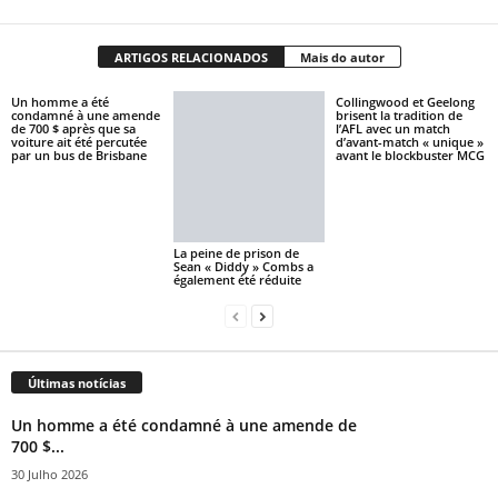
ARTIGOS RELACIONADOS
Mais do autor
Un homme a été
Collingwood et Geelong
condamné à une amende
brisent la tradition de
de 700 $ après que sa
l’AFL avec un match
voiture ait été percutée
d’avant-match « unique »
par un bus de Brisbane
avant le blockbuster MCG
La peine de prison de
Sean « Diddy » Combs a
également été réduite
Últimas notícias
Un homme a été condamné à une amende de
700 $...
30 Julho 2026