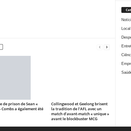
Cat
Notíc
Local
Despo
Entre
Ciênc
Empr
Saúd
e de prison de Sean «
Collingwood et Geelong brisent
» Combs a également été
la tradition de l’AFL avec un
match d’avant-match « unique »
avant le blockbuster MCG