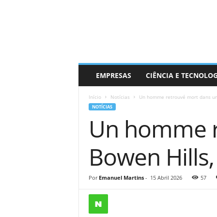
EMPRESAS
CIÊNCIA E TECNOLO
Início
Notícias
Un homme retrouvé mort dans un 
NOTÍCIAS
Un homme re
Bowen Hills,
Por
Emanuel Martins
-
15 Abril 2026
57