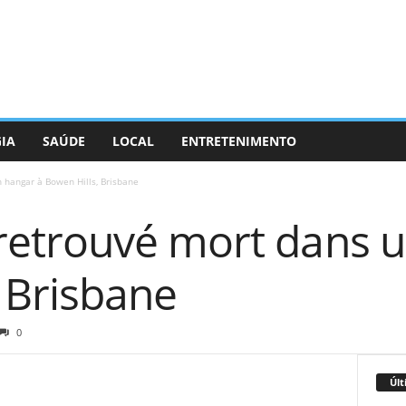
GIA
SAÚDE
LOCAL
ENTRETENIMENTO
hangar à Bowen Hills, Brisbane
trouvé mort dans u
 Brisbane
0
Últ