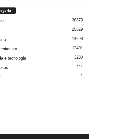
egoria
36879
ias
15829
14698
rto
12401
tenimento
3280
ia e tecnologia
441
esas
1
e