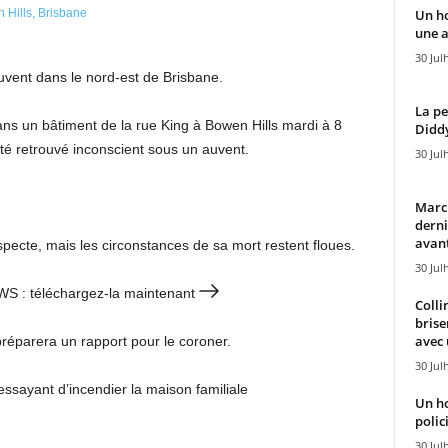
Un h
une a
30 Jul
vent dans le nord-est de Brisbane.
La pe
ns un bâtiment de la rue King à Bowen Hills mardi à 8
Diddy
é retrouvé inconscient sous un auvent.
30 Jul
Marcu
derni
avant
specte, mais les circonstances de sa mort restent floues.
30 Jul
EWS : téléchargez-la maintenant
Colli
brise
avec 
préparera un rapport pour le coroner.
30 Jul
essayant d’incendier la maison familiale
Un h
polici
30 Jul