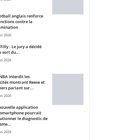
otball anglais renforce
anctions contre la
imination
ho 2026
Filly : Le jury a décidé
e sort du...
ho 2026
BA interdit les
cités montrant Reese et
ers pariant sur...
ho 2026
ouvelle application
 smartphone pourrait
utionner le diagnostic de
isme...
ho 2026