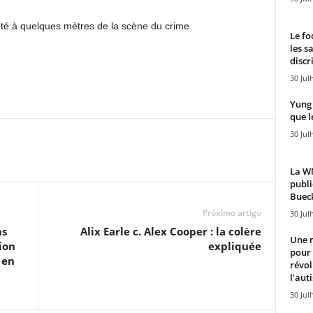
té à quelques mètres de la scène du crime
Le fo
les s
discr
30 Jul
Yung 
que l
30 Jul
La WN
publi
Bueck
Próximo artigo
30 Jul
ns
Alix Earle c. Alex Cooper : la colère
Une n
ion
expliquée
pour
 en
révol
l’aut
30 Jul