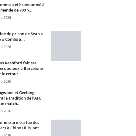
omme a été condamné à
mende de 700 $...
ho 2026
ine de prison de Sean «
 » Combs a...
ho 2026
s Rashford fait ses
ers adieux à Barcelone
 le retour...
ho 2026
ngwood et Geelong
nt la tradition de l’AFL
un match...
ho 2026
omme armé a tué des
ers à Chino Hills, ont...
ho 2026