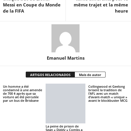
Messi en Coupe du Monde
même trajet et la même
de la FIFA
heure
Emanuel Martins
ARTIGOS RELACIONADOS
Mais do autor
Un homme a été
Collingwood et Geelong
condamné à une amende
brisent la tradition de
de 700 $ après que sa
l’AFL avec un match
voiture ait été percutée
d’avant-match « unique »
par un bus de Brisbane
avant le blockbuster MCG
La peine de prison de
Sean « Diddy » Combs a