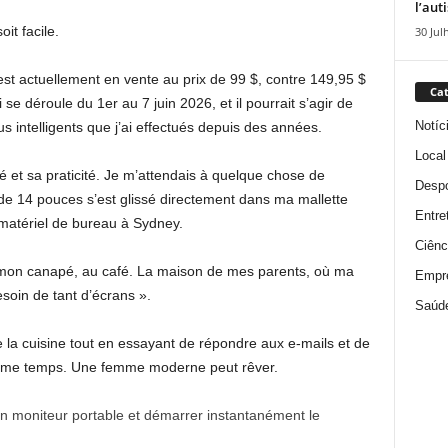
l’aut
it facile.
30 Jul
st actuellement en vente au prix de 99 $, contre 149,95 $
Cat
se déroule du 1er au 7 juin 2026, et il pourrait s’agir de
Notíc
lus intelligents que j’ai effectués depuis des années.
Local
té et sa praticité. Je m’attendais à quelque chose de
Despo
de 14 pouces s’est glissé directement dans ma mallette
Entre
 matériel de bureau à Sydney.
Ciênc
r, mon canapé, au café. La maison de mes parents, où ma
Empr
oin de tant d’écrans ».
Saúd
 la cuisine tout en essayant de répondre aux e-mails et de
même temps. Une femme moderne peut rêver.