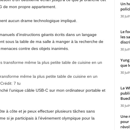
Un h
DG de mon propre appartement.
polici
30 Jul
lument aucun drame technologique impliqué.
Le fo
manuels d’instructions géants écrits dans un langage
les s
t sous la table de ma salle à manger à la recherche de
discr
 menaces contre des objets inanimés.
30 Jul
Yung 
que l
30 Jul
ransforme même la plus petite table de cuisine en un
Crédit:
7 tu
La WN
branché l’unique câble USB-C sur mon ordinateur portable et
publi
Bueck
30 Jul
te à côte et je peux effectuer plusieurs tâches sans
Une n
e si je participais à l’événement olympique pour la
pour
révol