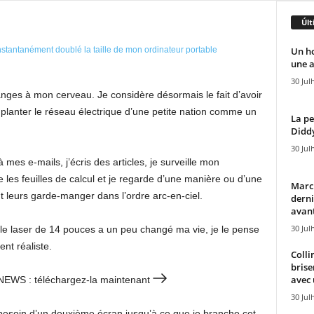
Últ
Un h
une a
30 Jul
ranges à mon cerveau. Je considère désormais le fait d’avoir
 planter le réseau électrique d’une petite nation comme un
La pe
Diddy
30 Jul
 mes e-mails, j’écris des articles, je surveille mon
 les feuilles de calcul et je regarde d’une manière ou d’une
Marcu
 leurs garde-manger dans l’ordre arc-en-ciel.
derni
avant
30 Jul
ble laser de 14 pouces a un peu changé ma vie, je le pense
nt réaliste.
Colli
brise
avec 
 7NEWS : téléchargez-la maintenant
30 Jul
s besoin d’un deuxième écran jusqu’à ce que je branche cet