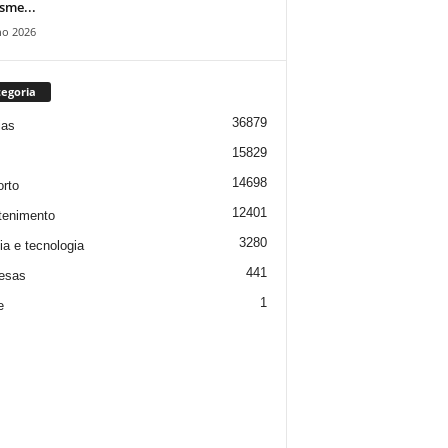
isme...
ho 2026
egoria
36879
ias
15829
14698
rto
12401
tenimento
3280
ia e tecnologia
441
esas
1
e