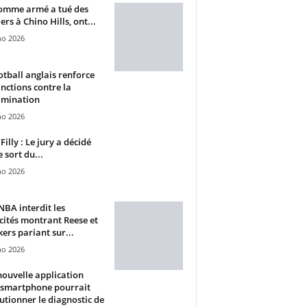
omme armé a tué des
ers à Chino Hills, ont...
ho 2026
otball anglais renforce
anctions contre la
imination
ho 2026
Filly : Le jury a décidé
e sort du...
ho 2026
BA interdit les
cités montrant Reese et
ers pariant sur...
ho 2026
ouvelle application
 smartphone pourrait
utionner le diagnostic de