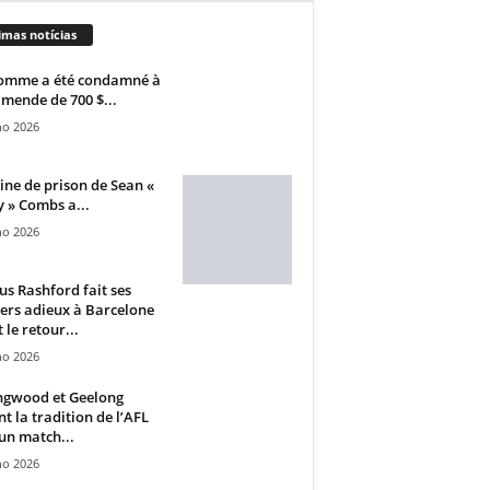
imas notícias
omme a été condamné à
mende de 700 $...
ho 2026
ine de prison de Sean «
 » Combs a...
ho 2026
s Rashford fait ses
ers adieux à Barcelone
 le retour...
ho 2026
ngwood et Geelong
nt la tradition de l’AFL
un match...
ho 2026