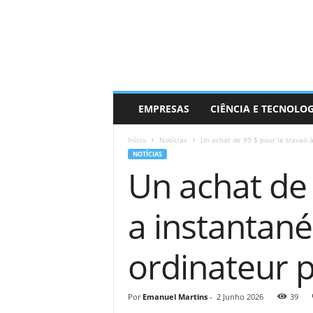
EMPRESAS
CIÊNCIA E TECNOLO
Início
Notícias
Un achat de 99 $ pour le travail à
NOTÍCIAS
Un achat de 
a instantané
ordinateur 
Por
Emanuel Martins
-
2 Junho 2026
39