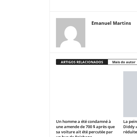
Emanuel Martins
ARTIGOS RELACIONADOS
Mais do autor
Un homme a été condamné à
La pein
une amende de 700 $ après que
Diddy 
sa voiture ait été percutée par
réduite