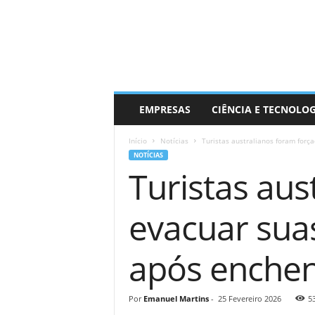
EMPRESAS
CIÊNCIA E TECNOLO
Início
Notícias
Turistas australianos foram forç
NOTÍCIAS
Turistas aus
evacuar sua
após enchen
Por
Emanuel Martins
-
25 Fevereiro 2026
5