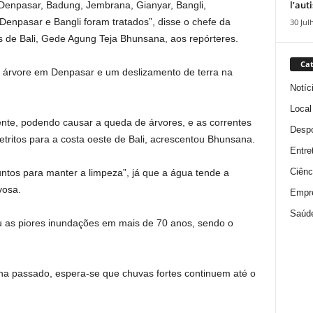
l’aut
Denpasar, Badung, Jembrana, Gianyar, Bangli,
enpasar e Bangli foram tratados”, disse o chefe da
30 Jul
 de Bali, Gede Agung Teja Bhunsana, aos repórteres.
Cat
 árvore em Denpasar e um deslizamento de terra na
Notíc
Local
te, podendo causar a queda de árvores, e as correntes
Despo
etritos para a costa oeste de Bali, acrescentou Bhunsana.
Entre
Ciênc
untos para manter a limpeza”, já que a água tende a
vosa.
Empr
Saúd
 as piores inundações em mais de 70 anos, sendo o
ha passado, espera-se que chuvas fortes continuem até o