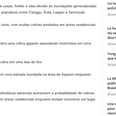
Un h
casas, hotéis e vilas devido às inundações generalizadas
polici
s populares como Canggu, Kuta, Legian e Seminyak.
30 Jul
 tona, com muitas cobras avistadas em áreas residenciais
Le fo
les s
discr
mostra uma cobra gigante assustando motoristas em uma
30 Jul
Yung 
que l
obra em uma lata de lixo.
30 Jul
em uma estrada inundada na área de Kepaon enquanto
La WN
publi
Bueck
 climáticas adversas aumentam a probabilidade de cobras
30 Jul
m áreas residenciais enquanto tentam encontrar um lugar
Une n
pour
révol