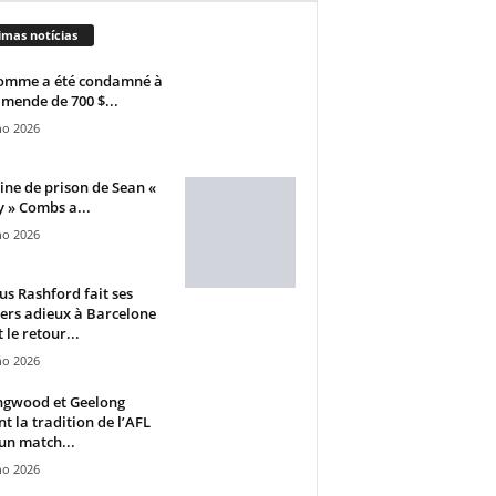
imas notícias
omme a été condamné à
mende de 700 $...
ho 2026
ine de prison de Sean «
 » Combs a...
ho 2026
s Rashford fait ses
ers adieux à Barcelone
 le retour...
ho 2026
ngwood et Geelong
nt la tradition de l’AFL
un match...
ho 2026