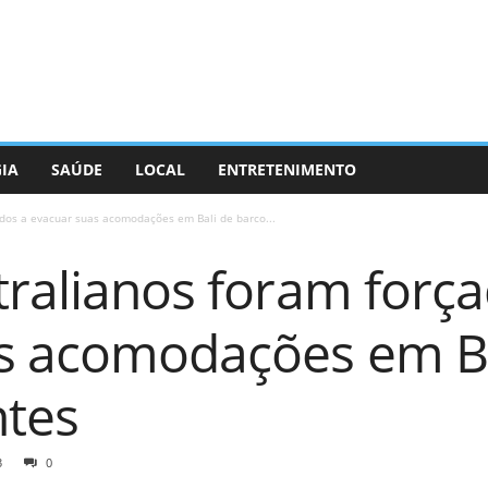
GIA
SAÚDE
LOCAL
ENTRETENIMENTO
ados a evacuar suas acomodações em Bali de barco...
tralianos foram forç
s acomodações em Ba
tes
3
0