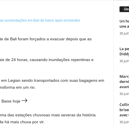
Últ
Un h
une a
30 Jul
ste de Bali foram forçados a evacuar depois que as
La pe
Diddy
is de 24 horas, causando inundações repentinas e
30 Jul
Marcu
os em Legian sendo transportados com suas bagagens em
derni
avant
ansforma em um rio.
30 Jul
 Baixe hoje
Colli
brise
avec 
uma das estações chuvosas mais severas da história
a há mais chuva por vir.
30 Jul