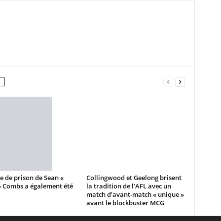
e de prison de Sean «
Collingwood et Geelong brisent
» Combs a également été
la tradition de l’AFL avec un
match d’avant-match « unique »
avant le blockbuster MCG