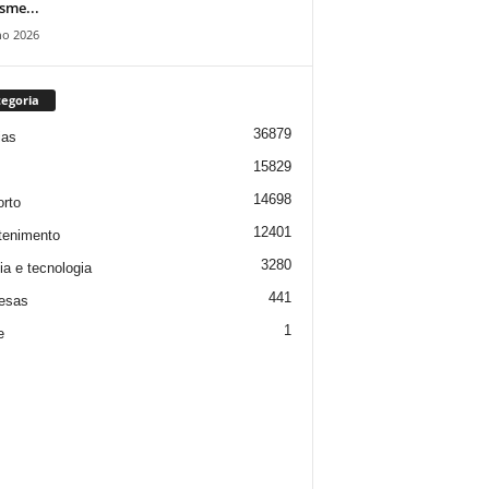
isme...
ho 2026
egoria
36879
ias
15829
14698
rto
12401
tenimento
3280
ia e tecnologia
441
esas
1
e