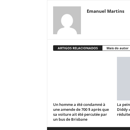
Emanuel Martins
ARTIGOS RELACIONADOS
Mais do autor
Un homme a été condamné à
La pein
une amende de 700 $ après que
Diddy 
sa voiture ait été percutée par
réduite
un bus de Brisbane