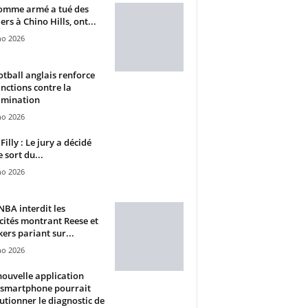
omme armé a tué des
ers à Chino Hills, ont...
ho 2026
otball anglais renforce
anctions contre la
imination
ho 2026
Filly : Le jury a décidé
e sort du...
ho 2026
BA interdit les
cités montrant Reese et
ers pariant sur...
ho 2026
ouvelle application
 smartphone pourrait
utionner le diagnostic de