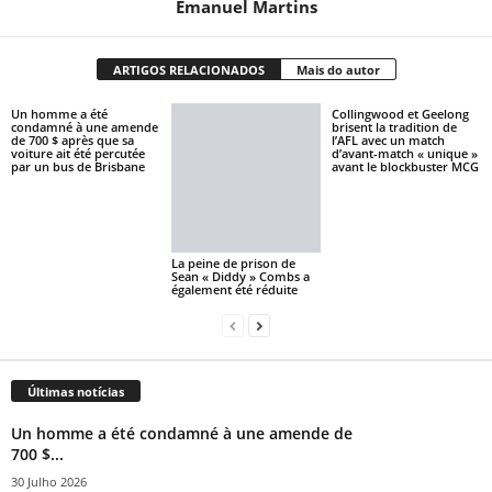
Emanuel Martins
ARTIGOS RELACIONADOS
Mais do autor
Un homme a été
Collingwood et Geelong
condamné à une amende
brisent la tradition de
de 700 $ après que sa
l’AFL avec un match
voiture ait été percutée
d’avant-match « unique »
par un bus de Brisbane
avant le blockbuster MCG
La peine de prison de
Sean « Diddy » Combs a
également été réduite
Últimas notícias
Un homme a été condamné à une amende de
700 $...
30 Julho 2026