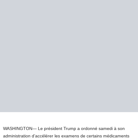
WASHINGTON—
Le président Trump a ordonné samedi à son
administration d’accélérer les examens de certains médicaments