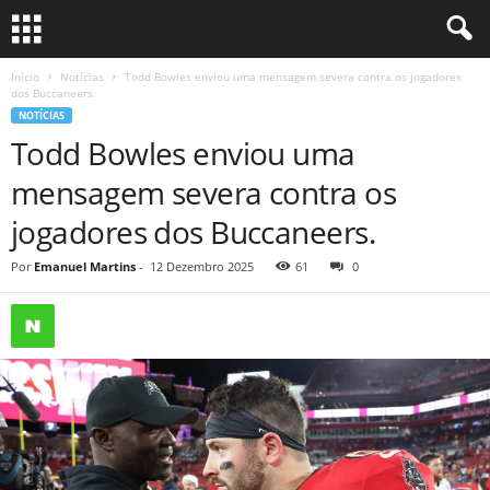
Início
Notícias
Todd Bowles enviou uma mensagem severa contra os jogadores
dos Buccaneers.
NOTÍCIAS
Todd Bowles enviou uma
mensagem severa contra os
jogadores dos Buccaneers.
Por
Emanuel Martins
-
12 Dezembro 2025
61
0