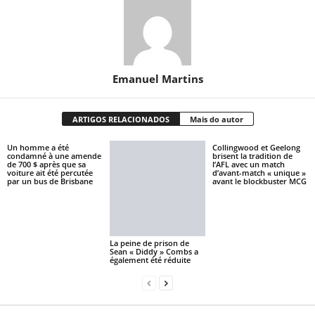
Emanuel Martins
ARTIGOS RELACIONADOS
Mais do autor
Un homme a été
Collingwood et Geelong
condamné à une amende
brisent la tradition de
de 700 $ après que sa
l’AFL avec un match
voiture ait été percutée
d’avant-match « unique »
par un bus de Brisbane
avant le blockbuster MCG
La peine de prison de
Sean « Diddy » Combs a
également été réduite