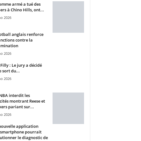
omme armé a tué des
ers à Chino Hills, ont...
ho 2026
otball anglais renforce
anctions contre la
imination
ho 2026
Filly : Le jury a décidé
e sort du...
ho 2026
BA interdit les
cités montrant Reese et
ers pariant sur...
ho 2026
ouvelle application
 smartphone pourrait
utionner le diagnostic de