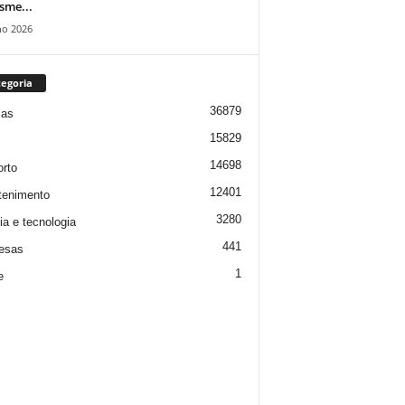
isme...
ho 2026
egoria
36879
ias
15829
14698
rto
12401
tenimento
3280
ia e tecnologia
441
esas
1
e