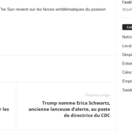
l’aut
 The Sun revient sur les farces emblématiques du poisson
30 Jul
Cat
Notíc
Local
Despo
Entre
Ciênc
Empr
Saúd
Próximo artigo
Trump nomme Erica Schwartz,
 les
ancienne lanceuse d’alerte, au poste
de directrice du CDC