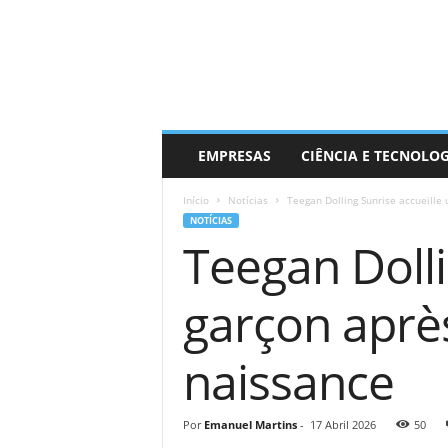
EMPRESAS
CIÊNCIA E TECNOLO
Início
Notícias
Teegan Dolling Sunrise accueille u
NOTÍCIAS
Teegan Dolli
garçon après
naissance
Por
Emanuel Martins
-
17 Abril 2026
50