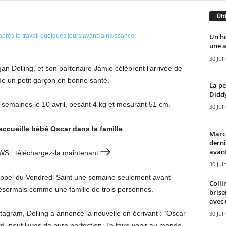
Últ
Un h
une a
30 Jul
an Dolling, et son partenaire Jamie célèbrent l’arrivée de
de un petit garçon en bonne santé.
La pe
Diddy
ux semaines le 10 avril, pesant 4 kg et mesurant 51 cm.
30 Jul
accueille bébé Oscar dans la famille
Marcu
derni
avant
EWS : téléchargez-la maintenant
30 Jul
 l’appel du Vendredi Saint une semaine seulement avant
Colli
 désormais comme une famille de trois personnes.
brise
avec 
agram, Dolling a annoncé la nouvelle en écrivant : “Oscar
30 Jul
 neuf livres de pure perfection. Te faire venir au monde