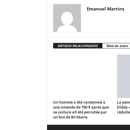
Emanuel Martins
ARTIGOS RELACIONADOS
Mais do autor
Un homme a été condamné à
La pein
une amende de 700 $ après que
Diddy 
sa voiture ait été percutée par
réduite
un bus de Brisbane