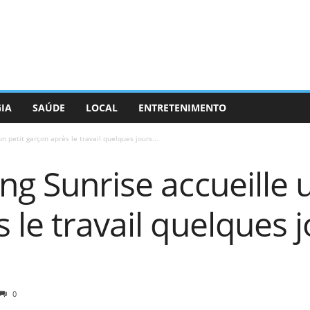
GIA
SAÚDE
LOCAL
ENTRETENIMENTO
n petit garçon après le travail quelques jours...
ng Sunrise accueille u
 le travail quelques j
0