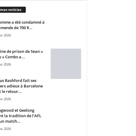
imas notícias
omme a été condamné à
mende de 700 $...
ho 2026
ine de prison de Sean «
 » Combs a...
ho 2026
s Rashford fait ses
ers adieux à Barcelone
 le retour...
ho 2026
ngwood et Geelong
nt la tradition de l’AFL
un match...
ho 2026