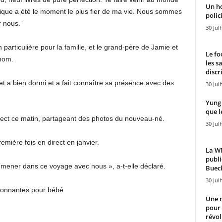
Un h
agique a été le moment le plus fier de ma vie. Nous sommes
polici
r nous.”
30 Jul
particulière pour la famille, et le grand-père de Jamie et
Le fo
nom.
les s
discr
 et a bien dormi et a fait connaître sa présence avec des
30 Jul
Yung 
que l
irect ce matin, partageant des photos du nouveau-né.
30 Jul
mière fois en direct en janvier.
La WN
publi
ener dans ce voyage avec nous », a-t-elle déclaré.
Bueck
30 Jul
ionnantes pour bébé
Une n
pour
révol