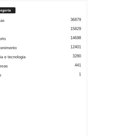
egoria
36879
ias
15829
14698
rto
12401
tenimento
3280
ia e tecnologia
441
esas
1
e