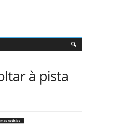
ltar à pista
imas notícias