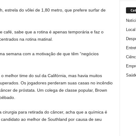
, estrela do vôlei de 1,80 metro, que prefere surfar de
Cat
Notíc
Local
e café, sabe que a rotina é apenas temporária e faz o
Despo
entrados na rotina matinal.
Entre
ma semana com a motivação de que têm “negócios
Ciênc
Empr
Saúd
 o melhor time do sul da Califórnia, mas havia muitos
superados. Os jogadores perderam suas casas no incêndio
 câncer de próstata. Um colega de classe popular, Brown
 bêbado.
a cirurgia para retirada do câncer, acha que a química é
 candidato ao melhor de Southland por causa de seu