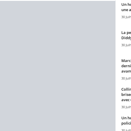
Un h
une a
30 Jul
La pe
Diddy
30 Jul
Marcu
derni
avant
30 Jul
Colli
brise
avec 
30 Jul
Un h
polici
30 Jul