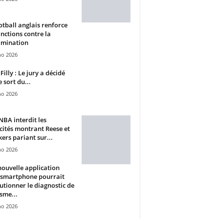
otball anglais renforce
anctions contre la
imination
ho 2026
Filly : Le jury a décidé
e sort du...
ho 2026
BA interdit les
cités montrant Reese et
ers pariant sur...
ho 2026
ouvelle application
 smartphone pourrait
utionner le diagnostic de
isme...
ho 2026