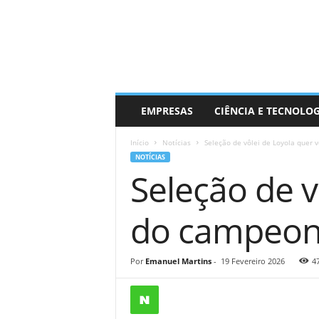
EMPRESAS
CIÊNCIA E TECNOLO
Início
Notícias
Seleção de vôlei de Loyola quer 
NOTÍCIAS
Seleção de v
do campeon
Por
Emanuel Martins
-
19 Fevereiro 2026
4