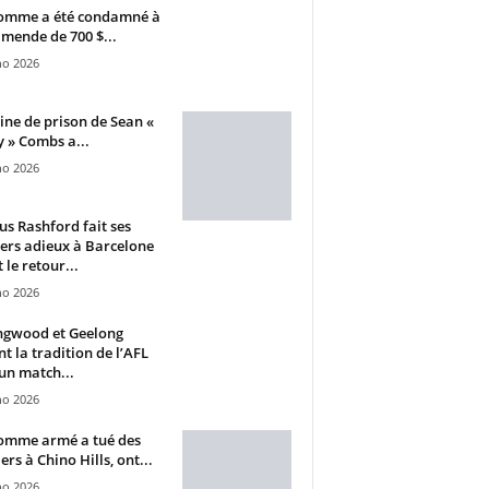
omme a été condamné à
mende de 700 $...
ho 2026
ine de prison de Sean «
 » Combs a...
ho 2026
s Rashford fait ses
ers adieux à Barcelone
 le retour...
ho 2026
ngwood et Geelong
nt la tradition de l’AFL
un match...
ho 2026
omme armé a tué des
ers à Chino Hills, ont...
ho 2026