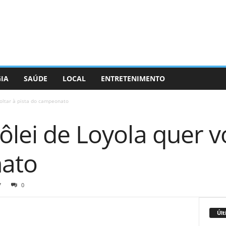
GIA
SAÚDE
LOCAL
ENTRETENIMENTO
voltar à pista do campeonato
ôlei de Loyola quer vo
ato
7
0
Últ