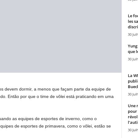
Le fo
les s
discr
30 Jul
Yung 
que l
30 Jul
La WN
publi
Bueck
os devem dormir, a menos que façam parte da equipe de
30 Jul
o. Então por que o time de vôlei está praticando em uma
Une n
pour
révol
quando as equipes de esportes de inverno, como o
l’aut
quipes de esportes de primavera, como o vôlei, estão se
30 Jul