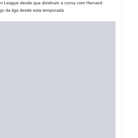
on League desde que dividiram a coroa com Harvard-
o da liga desde esta temporada.