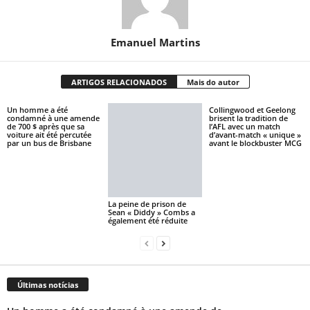
Emanuel Martins
ARTIGOS RELACIONADOS
Mais do autor
Un homme a été
Collingwood et Geelong
condamné à une amende
brisent la tradition de
de 700 $ après que sa
l’AFL avec un match
voiture ait été percutée
d’avant-match « unique »
par un bus de Brisbane
avant le blockbuster MCG
La peine de prison de
Sean « Diddy » Combs a
également été réduite
Últimas notícias