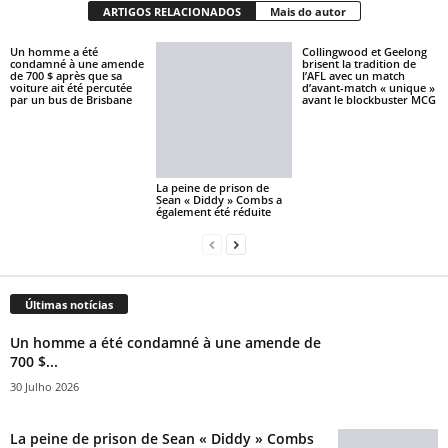
ARTIGOS RELACIONADOS
Mais do autor
Un homme a été
Collingwood et Geelong
condamné à une amende
brisent la tradition de
de 700 $ après que sa
l’AFL avec un match
voiture ait été percutée
d’avant-match « unique »
par un bus de Brisbane
avant le blockbuster MCG
La peine de prison de
Sean « Diddy » Combs a
également été réduite
Últimas notícias
Un homme a été condamné à une amende de
700 $...
30 Julho 2026
La peine de prison de Sean « Diddy » Combs