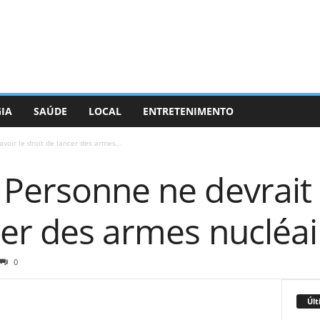
GIA
SAÚDE
LOCAL
ENTRETENIMENTO
voir le droit de lancer des armes...
Personne ne devrait 
cer des armes nucléai
0
Últ