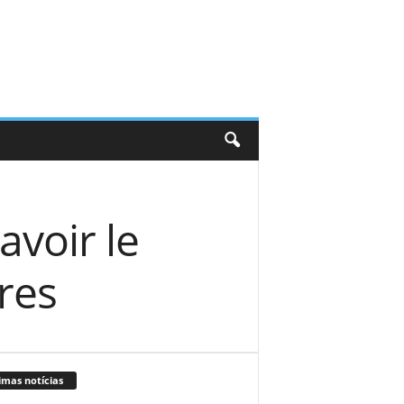
avoir le
res
imas notícias