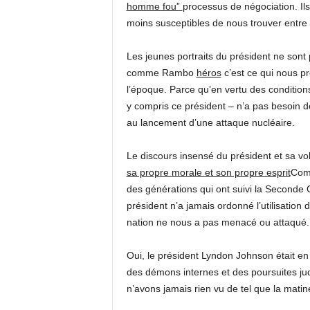
homme fou”
processus de négociation. Ils
moins susceptibles de nous trouver entre 
Les jeunes portraits du président ne sont
comme Rambo
héros
c’est ce qui nous pr
l’époque. Parce qu’en vertu des conditions 
y compris ce président – n’a pas besoin de
au lancement d’une attaque nucléaire.
Le discours insensé du président et sa vol
sa propre morale et son propre esprit
Comm
des générations qui ont suivi la Seconde 
président n’a jamais ordonné l’utilisation
nation ne nous a pas menacé ou attaqué.
Oui, le président Lyndon Johnson était en 
des démons internes et des poursuites jud
n’avons jamais rien vu de tel que la mati