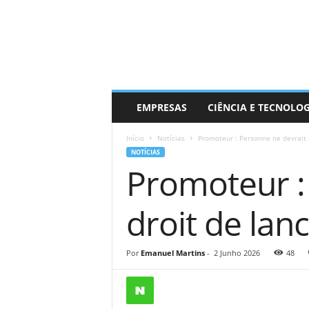
EMPRESAS
CIÊNCIA E TECNOLO
Início
Notícias
Promoteur : Personne ne devrait a
NOTÍCIAS
Promoteur : 
droit de lan
Por
Emanuel Martins
-
2 Junho 2026
48