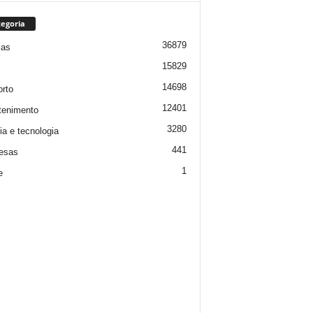
egoria
36879
ias
15829
14698
rto
12401
tenimento
3280
ia e tecnologia
441
esas
1
e