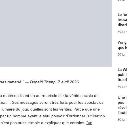
Le fo
les s
discr
30 Jul
Yung 
que l
30 Jul
La WN
publi
Bueck
 pas ramené.” — Donald Trump, 7 avril 2026
30 Jul
matin en lisant un autre article sur la vérité sociale du
Une n
pour
 matin. Ses messages seront très forts pour les spectacles
révol
a lumière du jour, quelles sont les vérités. Parce que
une
l’aut
é par un homme ayant le seul pouvoir d’ordonner l’utilisation
30 Jul
n’est pas aussi simple à expliquer que certains.
“un