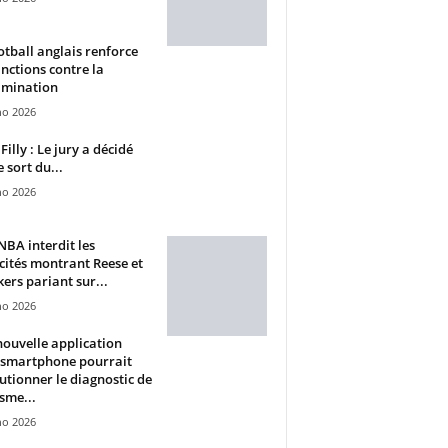
otball anglais renforce
anctions contre la
imination
ho 2026
Filly : Le jury a décidé
e sort du...
ho 2026
BA interdit les
cités montrant Reese et
ers pariant sur...
ho 2026
ouvelle application
 smartphone pourrait
utionner le diagnostic de
isme...
ho 2026