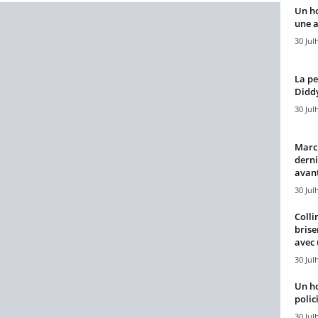
Un h
une a
30 Jul
La pe
Diddy
30 Jul
Marcu
derni
avant
30 Jul
Colli
brise
avec 
30 Jul
Un h
polici
30 Jul