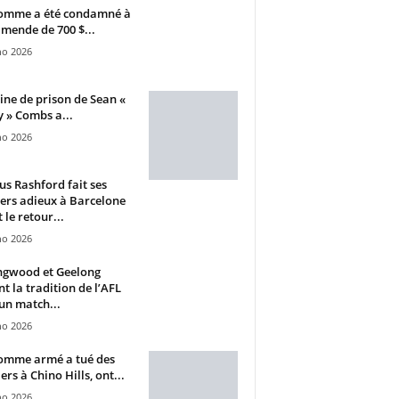
omme a été condamné à
mende de 700 $...
ho 2026
ine de prison de Sean «
 » Combs a...
ho 2026
s Rashford fait ses
ers adieux à Barcelone
 le retour...
ho 2026
ngwood et Geelong
nt la tradition de l’AFL
un match...
ho 2026
omme armé a tué des
ers à Chino Hills, ont...
ho 2026