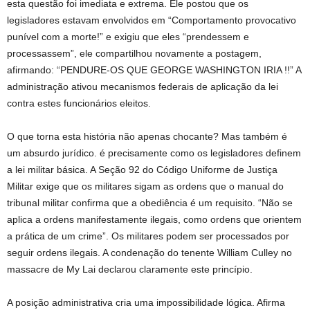
esta questão foi imediata e extrema. Ele postou que os
legisladores estavam envolvidos em “Comportamento provocativo
punível com a morte!” e exigiu que eles “prendessem e
processassem”, ele compartilhou novamente a postagem,
afirmando: “PENDURE-OS QUE GEORGE WASHINGTON IRIA !!” A
administração ativou mecanismos federais de aplicação da lei
contra estes funcionários eleitos.
O que torna esta história não apenas chocante? Mas também é
um absurdo jurídico. é precisamente como os legisladores definem
a lei militar básica. A Seção 92 do Código Uniforme de Justiça
Militar exige que os militares sigam as ordens que o manual do
tribunal militar confirma que a obediência é um requisito. “Não se
aplica a ordens manifestamente ilegais, como ordens que orientem
a prática de um crime”. Os militares podem ser processados ​​por
seguir ordens ilegais. A condenação do tenente William Culley no
massacre de My Lai declarou claramente este princípio.
A posição administrativa cria uma impossibilidade lógica. Afirma