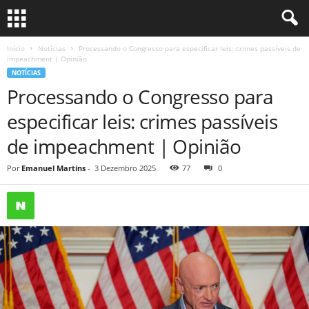
Início
Notícias
Processando o Congresso para especificar leis: crimes passíveis de
impeachment | Opinião
NOTÍCIAS
Processando o Congresso para
especificar leis: crimes passíveis
de impeachment | Opinião
Por
Emanuel Martins
-
3 Dezembro 2025
77
0