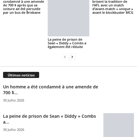
condamné à une amende
brisent la tradition de
de 700 $ après que sa
l’AFL avec un match
voiture ait été percutée
d’avant-match « unique »
par un bus de Brisbane
avant le blockbuster MCG
La peine de prison de
Sean « Diddy » Combs a
également été réduite
Últimas notícias
Un homme a été condamné à une amende de
700 $...
30 Julho 2026
La peine de prison de Sean « Diddy » Combs
a...
30 Julho 2026