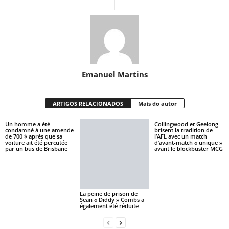
Emanuel Martins
ARTIGOS RELACIONADOS
Mais do autor
Un homme a été
Collingwood et Geelong
condamné à une amende
brisent la tradition de
de 700 $ après que sa
l’AFL avec un match
voiture ait été percutée
d’avant-match « unique »
par un bus de Brisbane
avant le blockbuster MCG
La peine de prison de
Sean « Diddy » Combs a
également été réduite