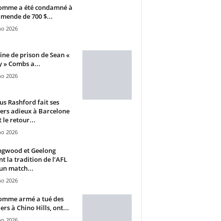
omme a été condamné à
mende de 700 $...
ho 2026
ine de prison de Sean «
 » Combs a...
ho 2026
s Rashford fait ses
ers adieux à Barcelone
 le retour...
ho 2026
ngwood et Geelong
nt la tradition de l’AFL
un match...
ho 2026
omme armé a tué des
ers à Chino Hills, ont...
ho 2026