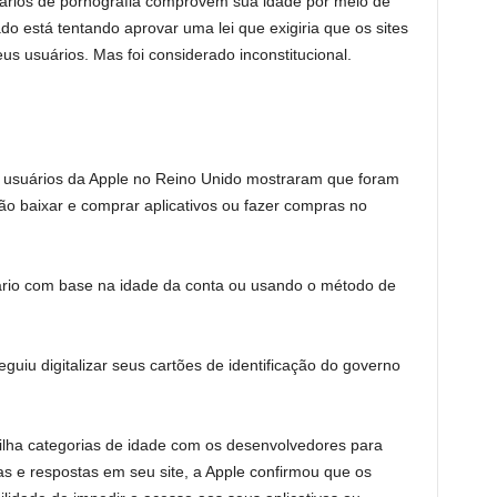
uários de pornografia comprovem sua idade por meio de
ado está tentando aprovar uma lei que exigiria que os sites
eus usuários. Mas foi considerado inconstitucional.
os usuários da Apple no Reino Unido mostraram que foram
o baixar e comprar aplicativos ou fazer compras no
uário com base na idade da conta ou usando o método de
uiu digitalizar seus cartões de identificação do governo
ilha categorias de idade com os desenvolvedores para
s e respostas em seu site, a Apple confirmou que os