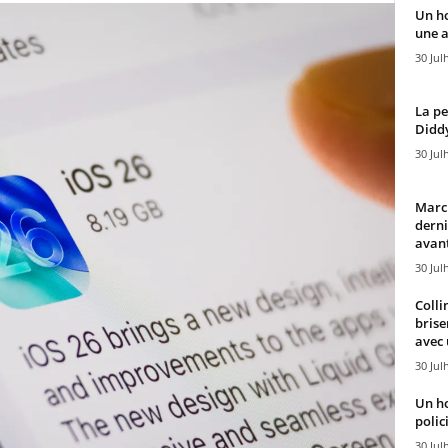
Un h
une a
30 Jul
La pe
Diddy
30 Jul
Marcu
derni
avant
30 Jul
Colli
brise
avec 
30 Jul
Un h
polici
30 Jul