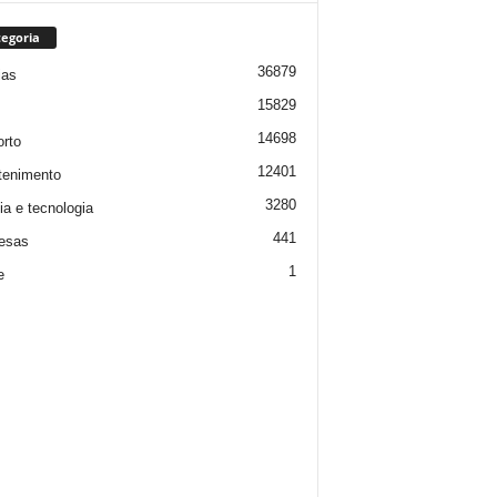
egoria
36879
ias
15829
14698
rto
12401
tenimento
3280
ia e tecnologia
441
esas
1
e