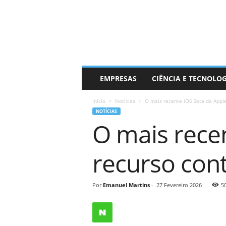
EMPRESAS
CIÊNCIA E TECNOLO
Início
Notícias
O mais recente iOS Beta da Apple
NOTÍCIAS
O mais rece
recurso con
Por
Emanuel Martins
-
27 Fevereiro 2026
5