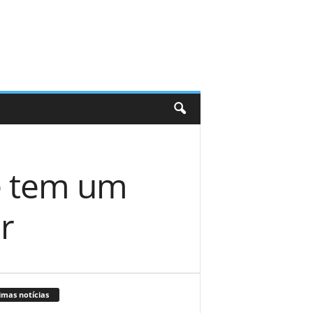
e tem um
r
imas notícias