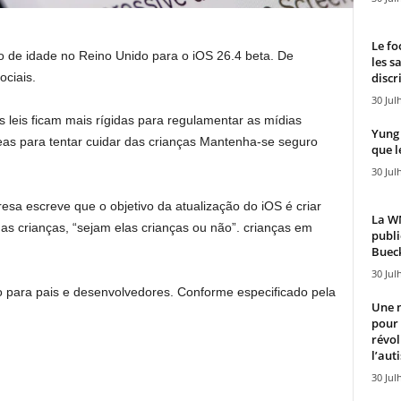
Le fo
ção de idade no Reino Unido para o iOS 26.4 beta. De
les s
discr
ciais.
30 Jul
eis ficam mais rígidas para regulamentar as mídias
Yung 
reas para tentar cuidar das crianças Mantenha-se seguro
que l
30 Jul
esa escreve que o objetivo da atualização do iOS é criar
La WN
as crianças, “sejam elas crianças ou não”. crianças em
publi
Bueck
30 Jul
o para pais e desenvolvedores. Conforme especificado pela
Une n
pour
révol
l’aut
30 Jul