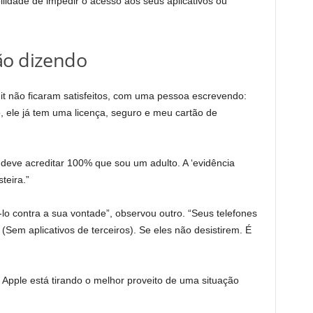
idade de impedir o acesso aos seus aplicativos ou
ão dizendo
it não ficaram satisfeitos, com uma pessoa escrevendo:
vo, ele já tem uma licença, seguro e meu cartão de
ar deve acreditar 100% que sou um adulto. A ‘evidência
teira.”
lo contra a sua vontade”, observou outro. “Seus telefones
Sem aplicativos de terceiros). Se eles não desistirem. É
Apple está tirando o melhor proveito de uma situação