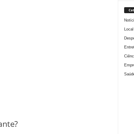
Cat
Notíc
Local
Despo
Entre
Ciênc
Empr
Saúd
ante?