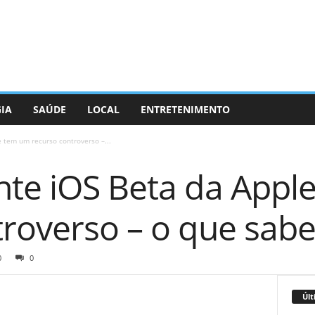
GIA
SAÚDE
LOCAL
ENTRETENIMENTO
 tem um recurso controverso –...
nte iOS Beta da Appl
troverso – o que sabe
0
0
Últ