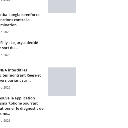
otball anglais renforce
anctions contre la
imination
ho 2026
Filly : Le jury a décidé
e sort du...
ho 2026
BA interdit les
cités montrant Reese et
ers pariant sur...
ho 2026
ouvelle application
 smartphone pourrait
utionner le diagnostic de
isme...
ho 2026