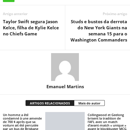
Artigo anterior
Próximo artigo
Taylor Swift segura Jason
Studs e bustos da derrota
Kelce, filha de Kylie Kelce
do New York Giants na
no Chiefs Game
semana 15 para o
Washington Commanders
Emanuel Martins
ARTIGOS RELACIONADOS
Mais do autor
Un homme a été
Collingwood et Geelong
condamné à une amende
brisent la tradition de
de 700 $ après que sa
l’AFL avec un match
voiture ait été percutée
d’avant-match « unique »
par un bus de Brisbane
avant le blockbuster MCG