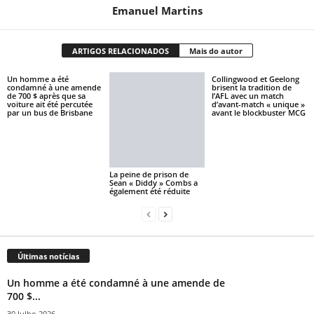
Emanuel Martins
ARTIGOS RELACIONADOS
Mais do autor
Un homme a été
Collingwood et Geelong
condamné à une amende
brisent la tradition de
de 700 $ après que sa
l’AFL avec un match
voiture ait été percutée
d’avant-match « unique »
par un bus de Brisbane
avant le blockbuster MCG
La peine de prison de
Sean « Diddy » Combs a
également été réduite
Últimas notícias
Un homme a été condamné à une amende de
700 $...
30 Julho 2026