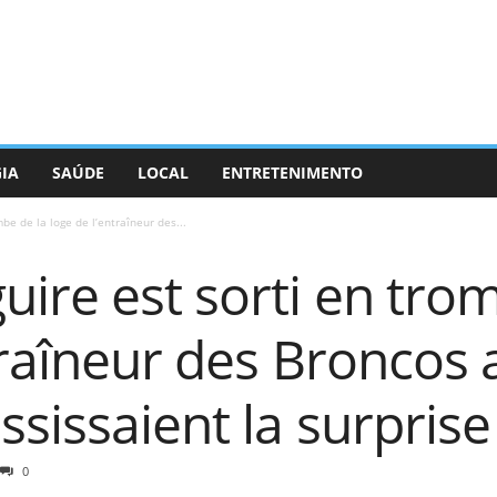
GIA
SAÚDE
LOCAL
ENTRETENIMENTO
be de la loge de l’entraîneur des...
ire est sorti en tro
traîneur des Broncos 
sissaient la surprise
0