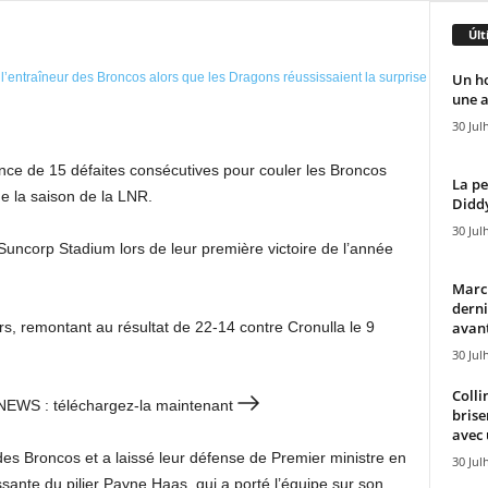
Últ
Un h
une a
30 Jul
nce de 15 défaites consécutives pour couler les Broncos
La pe
de la saison de la LNR.
Diddy
30 Jul
uncorp Stadium lors de leur première victoire de l’année
Marcu
derni
avant
urs, remontant au résultat de 22-14 contre Cronulla le 9
30 Jul
Colli
 7NEWS : téléchargez-la maintenant
brise
avec 
des Broncos et a laissé leur défense de Premier ministre en
30 Jul
ante du pilier Payne Haas, qui a porté l’équipe sur son