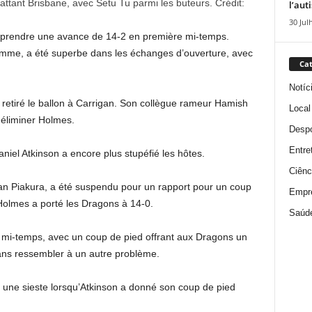
attant Brisbane, avec Setu Tu parmi les buteurs.
Crédit:
l’aut
30 Jul
ur prendre une avance de 14-2 en première mi-temps.
mme, a été superbe dans les échanges d’ouverture, avec
Cat
Notíc
retiré le ballon à Carrigan. Son collègue rameur Hamish
Local
 éliminer Holmes.
Despo
Entre
iel Atkinson a encore plus stupéfié les hôtes.
Ciênc
 Piakura, a été suspendu pour un rapport pour un coup
Empr
 Holmes a porté les Dragons à 14-0.
Saúd
 mi-temps, avec un coup de pied offrant aux Dragons un
sans ressembler à un autre problème.
re une sieste lorsqu’Atkinson a donné son coup de pied