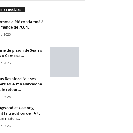
imas notícias
omme a été condamné à
mende de 700 $...
ho 2026
ine de prison de Sean «
 » Combs a...
ho 2026
s Rashford fait ses
ers adieux à Barcelone
 le retour...
ho 2026
ngwood et Geelong
nt la tradition de l’AFL
un match...
ho 2026