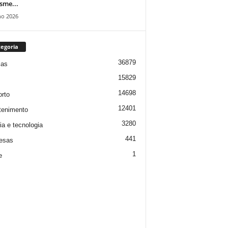
isme...
ho 2026
egoria
36879
ias
15829
14698
rto
12401
tenimento
3280
ia e tecnologia
441
esas
1
e