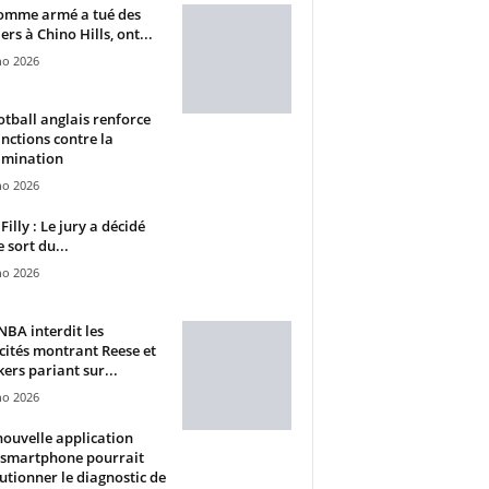
omme armé a tué des
ers à Chino Hills, ont...
ho 2026
otball anglais renforce
anctions contre la
imination
ho 2026
Filly : Le jury a décidé
e sort du...
ho 2026
BA interdit les
cités montrant Reese et
ers pariant sur...
ho 2026
ouvelle application
 smartphone pourrait
utionner le diagnostic de