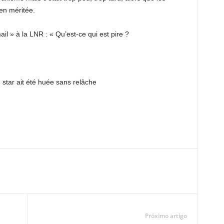
en méritée.
il » à la LNR : « Qu’est-ce qui est pire ?
 star ait été huée sans relâche
Próximo artigo