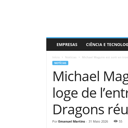
EMPRESAS
CIÊNCIA E TECNOLO
Início
Notícias
Michael Maguire est sorti en trom
NOTÍCIAS
Michael Magu
loge de l’en
Dragons réus
Por
Emanuel Martins
-
31 Maio 2026
55