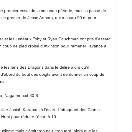
e premier essai de la seconde période, mais la passe de
s le grenier de Jesse Arthars, qui a couru 90 m pour
er et les jumeaux Toby et Ryan Couchman ont pris d’assaut
d’un coup de pied croisé d’Atkinson pour ramener l’avance à
 les fans des Dragons dans le délire alors qu’il
 d’abord du bout des doigts avant de donner un coup de
ns.
e, Naga menait 30-8.
ilier Josiah Karapani à l’écart. L’attaquant des Giants
 Hunt pour réduire l’écart à 10.
xième mais c’était trop peu, trop tard, alors que les