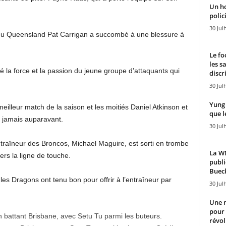
Un h
polici
30 Jul
 du Queensland Pat Carrigan a succombé à une blessure à
Le fo
les s
é la force et la passion du jeune groupe d’attaquants qui
discr
30 Jul
Yung 
illeur match de la saison et les moitiés Daniel Atkinson et
que l
jamais auparavant.
30 Jul
traîneur des Broncos, Michael Maguire, est sorti en trombe
La WN
vers la ligne de touche.
publi
Bueck
les Dragons ont tenu bon pour offrir à l’entraîneur par
30 Jul
Une n
pour
révol