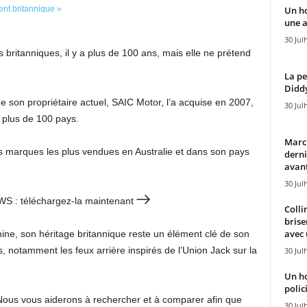
Un h
une a
30 Jul
 britanniques, il y a plus de 100 ans, mais elle ne prétend
La pe
Diddy
 son propriétaire actuel, SAIC Motor, l’a acquise en 2007,
30 Jul
 plus de 100 pays.
Marcu
es marques les plus vendues en Australie et dans son pays
derni
avant
30 Jul
EWS : téléchargez-la maintenant
Colli
brise
avec 
ne, son héritage britannique reste un élément clé de son
es, notamment les feux arrière inspirés de l’Union Jack sur la
30 Jul
Un h
polici
Nous vous aiderons à rechercher et à comparer afin que
30 Jul