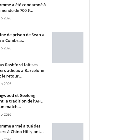
omme a été condamné à
mende de 700 $...
ho 2026
ine de prison de Sean «
 » Combs a...
ho 2026
s Rashford fait ses
ers adieux à Barcelone
 le retour...
ho 2026
ngwood et Geelong
nt la tradition de l’AFL
un match...
ho 2026
omme armé a tué des
ers à Chino Hills, ont...
ho 2026