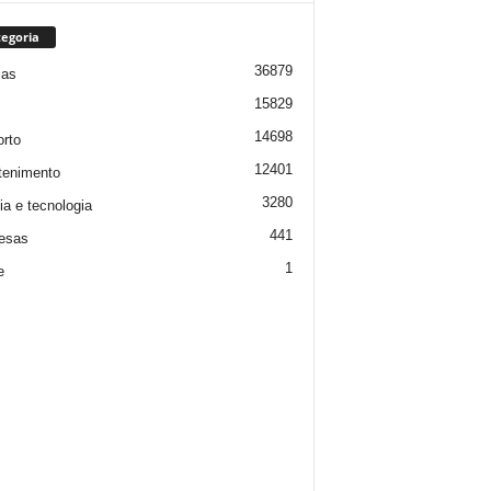
egoria
36879
ias
15829
14698
rto
12401
tenimento
3280
ia e tecnologia
441
esas
1
e