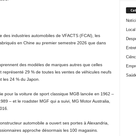
Cat
Notíc
Local
re des industries automobiles de VFACTS (FCAI), les
Despo
 fabriqués en Chine au premier semestre 2026 que dans
Entre
Ciênc
omprennent des modèles de marques autres que celles
Empr
t représenté 29 % de toutes les ventes de véhicules neufs
Saúd
nt les 24 % du Japon.
alie pour la voiture de sport classique MGB lancée en 1962 –
1989 – et le roadster MGF qui a suivi, MG Motor Australia,
2016.
onstructeur automobile a ouvert ses portes à Alexandria,
ssionnaires approche désormais les 100 magasins.