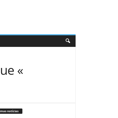
ue «
imas notícias