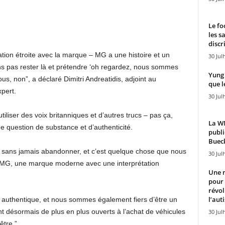
Le fo
les s
discr
lation étroite avec la marque – MG a une histoire et un
30 Jul
ns pas rester là et prétendre ‘oh regardez, nous sommes
Yung 
ous, non”, a déclaré Dimitri Andreatidis, adjoint au
que l
pert.
30 Jul
iliser des voix britanniques et d’autres trucs – pas ça,
La WN
 question de substance et d’authenticité.
publi
Bueck
, sans jamais abandonner, et c’est quelque chose que nous
30 Jul
nt MG, une marque moderne avec une interprétation
Une n
pour
révol
l’aut
t authentique, et nous sommes également fiers d’être un
ont désormais de plus en plus ouverts à l’achat de véhicules
30 Jul
être.”