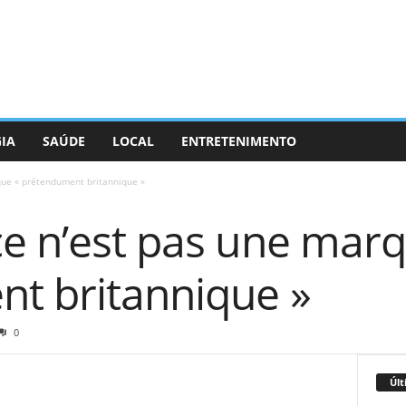
GIA
SAÚDE
LOCAL
ENTRETENIMENTO
que « prétendument britannique »
ce n’est pas une marq
t britannique »
0
Últ