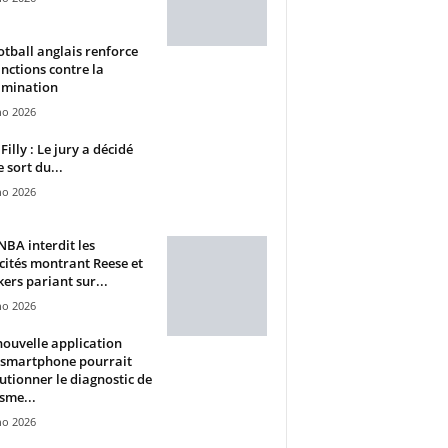
otball anglais renforce
anctions contre la
imination
ho 2026
Filly : Le jury a décidé
e sort du...
ho 2026
BA interdit les
cités montrant Reese et
ers pariant sur...
ho 2026
ouvelle application
 smartphone pourrait
utionner le diagnostic de
isme...
ho 2026