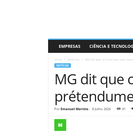
EMPRESAS
CIÊNCIA E TECNOLO
Início
Notícias
MG dit que ce n’est pas une mar
NOTÍCIAS
MG dit que 
prétendumen
Por
Emanuel Martins
-
8 Julho 2026
41