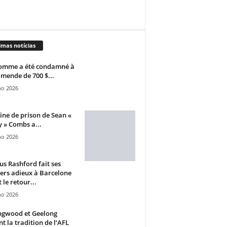
imas notícias
omme a été condamné à
mende de 700 $...
ho 2026
ine de prison de Sean «
 » Combs a...
ho 2026
s Rashford fait ses
ers adieux à Barcelone
 le retour...
ho 2026
ngwood et Geelong
nt la tradition de l’AFL