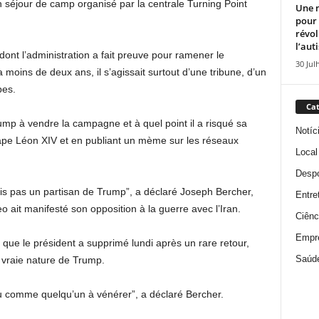
un séjour de camp organisé par la centrale Turning Point
Une n
pour
révol
l’aut
dont l’administration a fait preuve pour ramener le
30 Jul
 moins de deux ans, il s’agissait surtout d’une tribune, d’un
bes.
Cat
ump à vendre la campagne et à quel point il a risqué sa
Notíc
pape Léon XIV et en publiant un mème sur les réseaux
Local
Despo
suis pas un partisan de Trump”, a déclaré Joseph Bercher,
Entre
o ait manifesté son opposition à la guerre avec l’Iran.
Ciênc
Empr
ue le président a supprimé lundi après un rare retour,
Saúd
a vraie nature de Trump.
 comme quelqu’un à vénérer”, a déclaré Bercher.