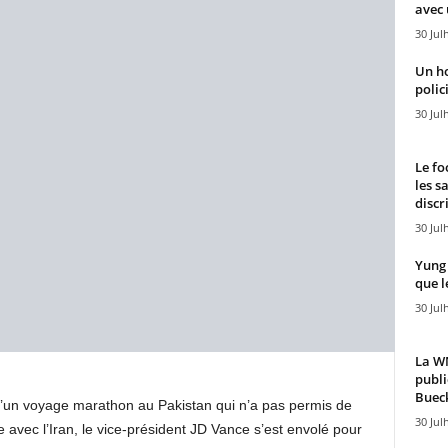
avec 
30 Jul
Un h
polici
30 Jul
Le fo
les s
discr
30 Jul
Yung 
que l
30 Jul
La WN
publi
Bueck
d’un voyage marathon au Pakistan qui n’a pas permis de
30 Jul
e avec l’Iran, le vice-président JD Vance s’est envolé pour