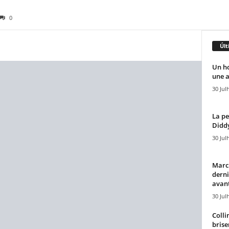
0
Últ
Un h
une a
30 Jul
La pe
Diddy
30 Jul
Marcu
derni
avant
30 Jul
Colli
brise