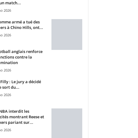
un match...
ho 2026
omme armé a tué des
ers à Chino Hills, ont...
ho 2026
otball anglais renforce
anctions contre la
imination
ho 2026
Filly : Le jury a décidé
e sort du...
ho 2026
BA interdit les
cités montrant Reese et
ers pariant sur...
ho 2026