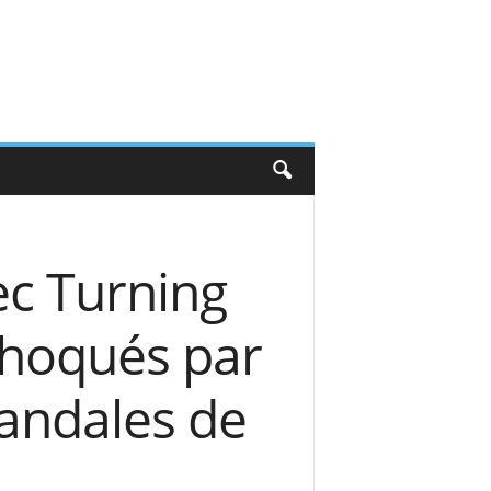
ec Turning
 choqués par
candales de