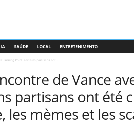
GIA
SAÚDE
LOCAL
ENTRETENIMENTO
 Turning Point, certains partisans ont...
encontre de Vance av
ins partisans ont été
, les mèmes et les s