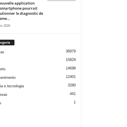
ouvelle application
 smartphone pourrait
utionner le diagnostic de
isme...
ho 2026
egoria
36879
ias
15829
14698
rto
12401
tenimento
3280
ia e tecnologia
441
esas
1
e