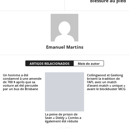
blessure au pied
Emanuel Martins
ARTIGOS RELACIONADOS
Mais do autor
Un homme a été
Collingwood et Geelong
condamné à une amende
brisent la tradition de
de 700 $ après que sa
l’AFL avec un match
voiture ait été percutée
d’avant-match « unique »
par un bus de Brisbane
avant le blockbuster MCG
La peine de prison de
Sean « Diddy » Combs a
également été réduite