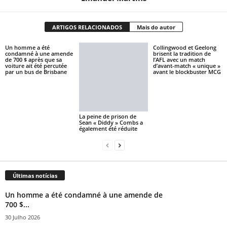
ARTIGOS RELACIONADOS
Mais do autor
Un homme a été
Collingwood et Geelong
condamné à une amende
brisent la tradition de
de 700 $ après que sa
l’AFL avec un match
voiture ait été percutée
d’avant-match « unique »
par un bus de Brisbane
avant le blockbuster MCG
La peine de prison de
Sean « Diddy » Combs a
également été réduite
Últimas notícias
Un homme a été condamné à une amende de
700 $...
30 Julho 2026