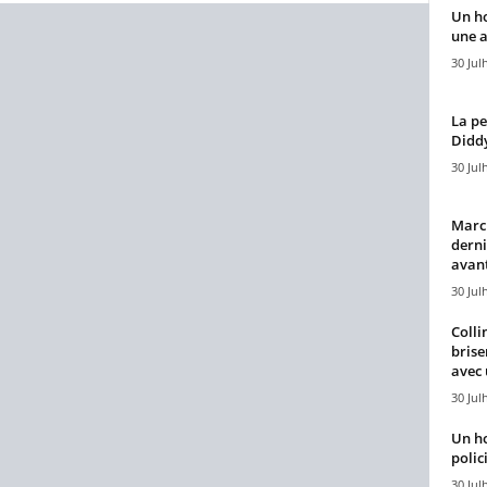
Un h
une a
30 Jul
La pe
Diddy
30 Jul
Marcu
derni
avant
30 Jul
Colli
brise
avec 
30 Jul
Un h
polici
30 Jul