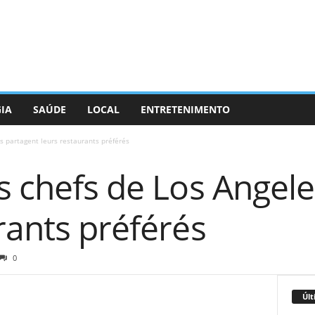
GIA
SAÚDE
LOCAL
ENTRETENIMENTO
s partagent leurs restaurants préférés
s chefs de Los Angel
rants préférés
0
Últ