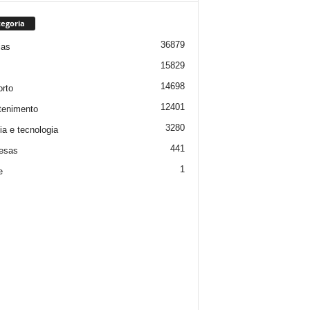
egoria
36879
ias
15829
14698
rto
12401
tenimento
3280
ia e tecnologia
441
esas
1
e