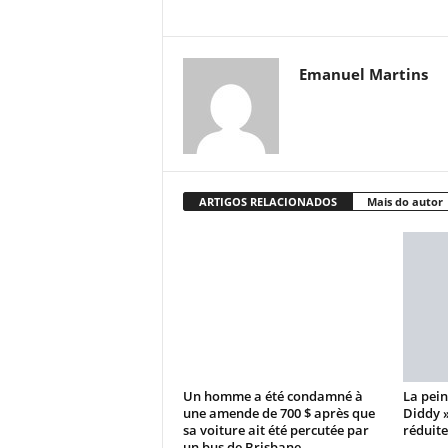
Emanuel Martins
ARTIGOS RELACIONADOS
Mais do autor
Un homme a été condamné à
La pein
une amende de 700 $ après que
Diddy 
sa voiture ait été percutée par
réduite
un bus de Brisbane