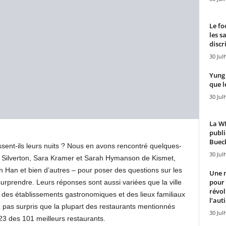
Le fo
les s
discr
30 Jul
Yung 
que l
30 Jul
La WN
publi
Bueck
sent-ils leurs nuits ? Nous en avons rencontré quelques-
30 Jul
 Silverton, Sara Kramer et Sarah Hymanson de Kismet,
en Han et bien d’autres – pour poser des questions sur les
Une n
pour
urprendre. Leurs réponses sont aussi variées que la ville
révol
 des établissements gastronomiques et des lieux familiaux
l’aut
pas surpris que la plupart des restaurants mentionnés
30 Jul
3 des 101 meilleurs restaurants.