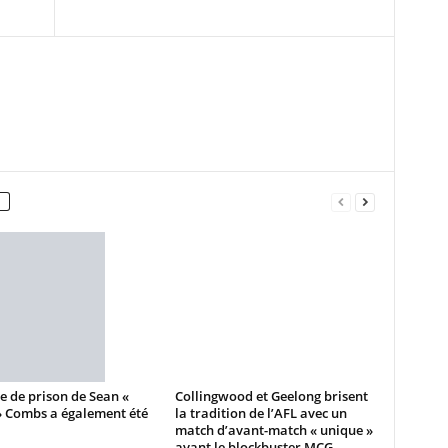
e de prison de Sean «
Collingwood et Geelong brisent
» Combs a également été
la tradition de l’AFL avec un
match d’avant-match « unique »
avant le blockbuster MCG