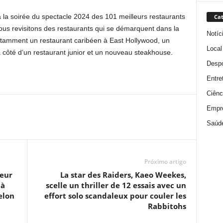
 la soirée du spectacle 2024 des 101 meilleurs restaurants
Cat
us revisitons des restaurants qui se démarquent dans la
Notíc
otamment un restaurant caribéen à East Hollywood, un
Local
à côté d’un restaurant junior et un nouveau steakhouse.
Despo
Entre
Ciênc
Empr
Saúd
Próximo artigo
teur
La star des Raiders, Kaeo Weekes,
 à
scelle un thriller de 12 essais avec un
elon
effort solo scandaleux pour couler les
Rabbitohs