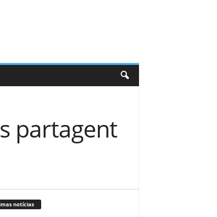
es partagent
imas notícias