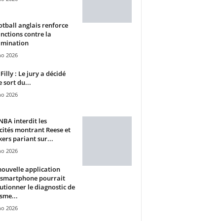
otball anglais renforce
anctions contre la
imination
ho 2026
Filly : Le jury a décidé
e sort du...
ho 2026
BA interdit les
cités montrant Reese et
ers pariant sur...
ho 2026
ouvelle application
 smartphone pourrait
utionner le diagnostic de
isme...
ho 2026