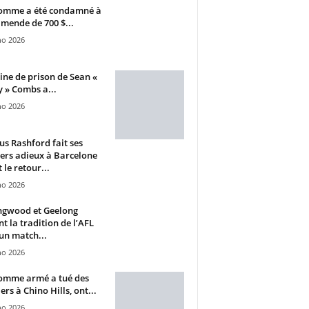
omme a été condamné à
mende de 700 $...
ho 2026
ine de prison de Sean «
 » Combs a...
ho 2026
s Rashford fait ses
ers adieux à Barcelone
 le retour...
ho 2026
ngwood et Geelong
nt la tradition de l’AFL
un match...
ho 2026
omme armé a tué des
ers à Chino Hills, ont...
ho 2026