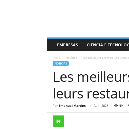
EMPRESAS
CIÊNCIA E TECNOLO
Início
Notícias
Les meilleurs chefs de Los Angele
NOTÍCIAS
Les meilleur
leurs restau
Por
Emanuel Martins
-
11 Abril 2026
49