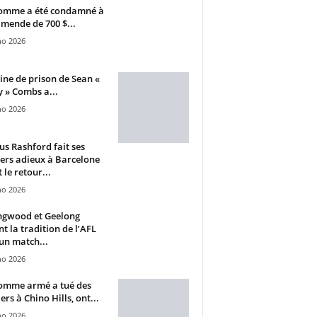
omme a été condamné à
mende de 700 $...
ho 2026
ine de prison de Sean «
 » Combs a...
ho 2026
s Rashford fait ses
ers adieux à Barcelone
 le retour...
ho 2026
ngwood et Geelong
nt la tradition de l’AFL
un match...
ho 2026
omme armé a tué des
ers à Chino Hills, ont...
ho 2026