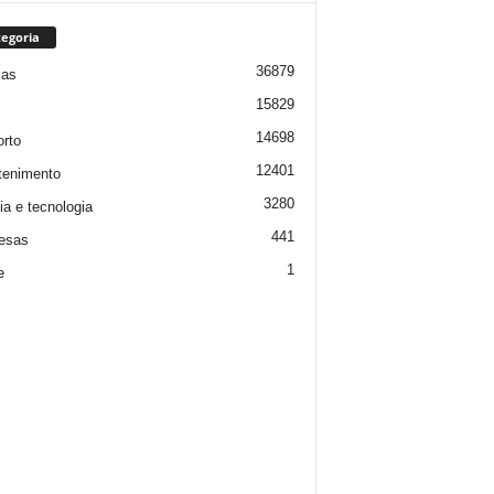
egoria
36879
ias
15829
14698
rto
12401
tenimento
3280
ia e tecnologia
441
esas
1
e