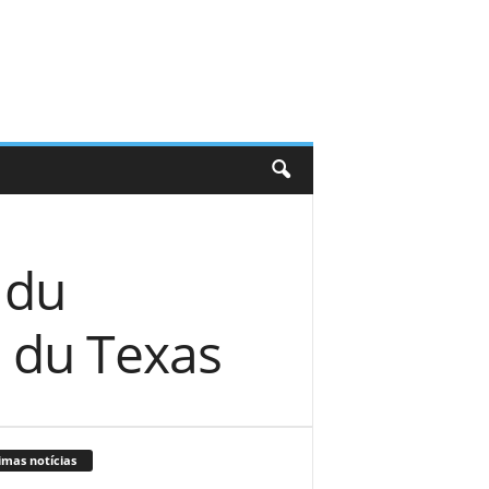
 du
 du Texas
imas notícias