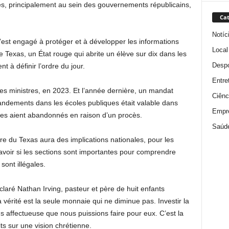
oles, principalement au sein des gouvernements républicains,
Cat
Notíc
s’est engagé à protéger et à développer les informations
Local
le Texas, un État rouge qui abrite un élève sur dix dans les
Despo
 à définir l’ordre du jour.
Entre
les ministres, en 2023. Et l’année dernière, un mandat
Ciênc
mandements dans les écoles publiques était valable dans
Empr
s les aient abandonnés en raison d’un procès.
Saúd
ure du Texas aura des implications nationales, pour les
avoir si les sections sont importantes pour comprendre
 sont illégales.
laré Nathan Irving, pasteur et père de huit enfants
 vérité est la seule monnaie qui ne diminue pas. Investir la
us affectueuse que nous puissions faire pour eux. C’est la
ts sur une vision chrétienne.