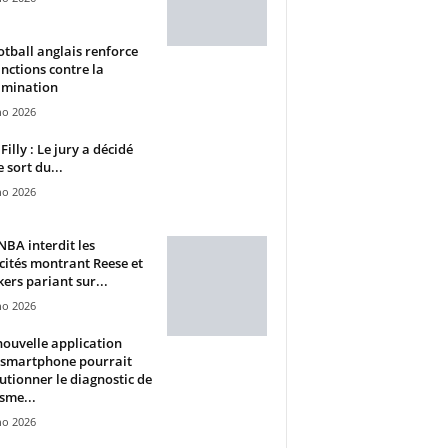
otball anglais renforce
anctions contre la
imination
ho 2026
Filly : Le jury a décidé
e sort du...
ho 2026
BA interdit les
cités montrant Reese et
ers pariant sur...
ho 2026
ouvelle application
 smartphone pourrait
utionner le diagnostic de
isme...
ho 2026