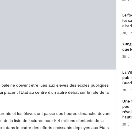
Le fo
les s
discr
30 Jul
Yung 
que l
30 Jul
La WN
publi
Bueck
 baleine doivent être lues aux élèves des écoles publiques
30 Jul
 placent l’État au centre d’un autre débat sur le rôle de la
Une n
pour
révol
 parents et les élèves ont passé des heures dimanche devant
l’aut
e de la liste de lectures pour 5,4 millions d’enfants de la
30 Jul
rit dans le cadre des efforts croissants déployés aux États-