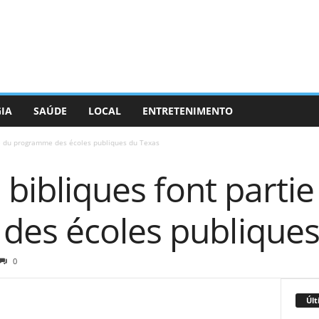
GIA
SAÚDE
LOCAL
ENTRETENIMENTO
tie du programme des écoles publiques du Texas
 bibliques font partie
es écoles publiques
0
Últ