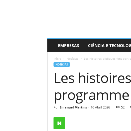
EMPRESAS
CIÊNCIA E TECNOLO
Início
Notícias
Les histoires bibliques font par
NOTÍCIAS
Les histoires
programme d
Por
Emanuel Martins
-
10 Abril 2026
52