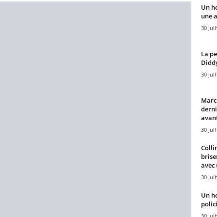
Un h
une a
30 Jul
La pe
Diddy
30 Jul
Marcu
derni
avant
30 Jul
Colli
brise
avec 
30 Jul
Un h
polici
30 Jul