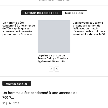
ARTIGOS RELACIONADOS
Mais do autor
Un homme a été
Collingwood et Geelong
condamné à une amende
brisent la tradition de
de 700 $ après que sa
l’AFL avec un match
voiture ait été percutée
d’avant-match « unique »
par un bus de Brisbane
avant le blockbuster MCG
La peine de prison de
Sean « Diddy » Combs a
également été réduite
Últimas notícias
Un homme a été condamné à une amende de
700 $...
30 Julho 2026