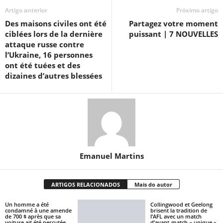
Artigo anterior
Próximo artigo
Des maisons civiles ont été
Partagez votre moment
ciblées lors de la dernière
puissant | 7 NOUVELLES
attaque russe contre
l’Ukraine, 16 personnes
ont été tuées et des
dizaines d’autres blessées
Emanuel Martins
ARTIGOS RELACIONADOS
Mais do autor
Un homme a été
Collingwood et Geelong
condamné à une amende
brisent la tradition de
de 700 $ après que sa
l’AFL avec un match
voiture ait été percutée
d’avant-match « unique »