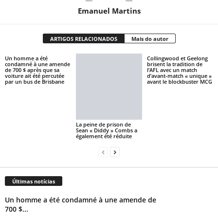
Emanuel Martins
ARTIGOS RELACIONADOS
Mais do autor
Un homme a été
Collingwood et Geelong
condamné à une amende
brisent la tradition de
de 700 $ après que sa
l’AFL avec un match
voiture ait été percutée
d’avant-match « unique »
par un bus de Brisbane
avant le blockbuster MCG
La peine de prison de
Sean « Diddy » Combs a
également été réduite
Últimas notícias
Un homme a été condamné à une amende de
700 $...