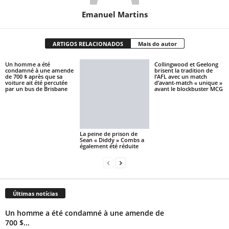
Emanuel Martins
ARTIGOS RELACIONADOS
Mais do autor
Un homme a été
Collingwood et Geelong
condamné à une amende
brisent la tradition de
de 700 $ après que sa
l’AFL avec un match
voiture ait été percutée
d’avant-match « unique »
par un bus de Brisbane
avant le blockbuster MCG
La peine de prison de
Sean « Diddy » Combs a
également été réduite
Últimas notícias
Un homme a été condamné à une amende de
700 $...