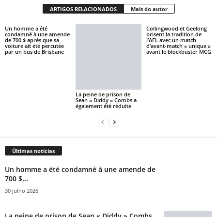
ARTIGOS RELACIONADOS
Mais do autor
Un homme a été
Collingwood et Geelong
condamné à une amende
brisent la tradition de
de 700 $ après que sa
l’AFL avec un match
voiture ait été percutée
d’avant-match « unique »
par un bus de Brisbane
avant le blockbuster MCG
La peine de prison de
Sean « Diddy » Combs a
également été réduite
Últimas notícias
Un homme a été condamné à une amende de
700 $...
30 Julho 2026
La peine de prison de Sean « Diddy » Combs