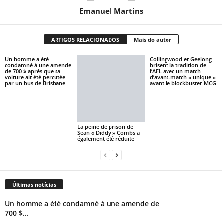
Emanuel Martins
ARTIGOS RELACIONADOS
Mais do autor
Un homme a été
Collingwood et Geelong
condamné à une amende
brisent la tradition de
de 700 $ après que sa
l’AFL avec un match
voiture ait été percutée
d’avant-match « unique »
par un bus de Brisbane
avant le blockbuster MCG
La peine de prison de
Sean « Diddy » Combs a
également été réduite
Últimas notícias
Un homme a été condamné à une amende de
700 $...