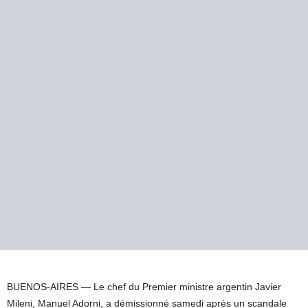
BUENOS-AIRES —
Le chef du Premier ministre argentin Javier
Mileni, Manuel Adorni, a démissionné samedi après un scandale