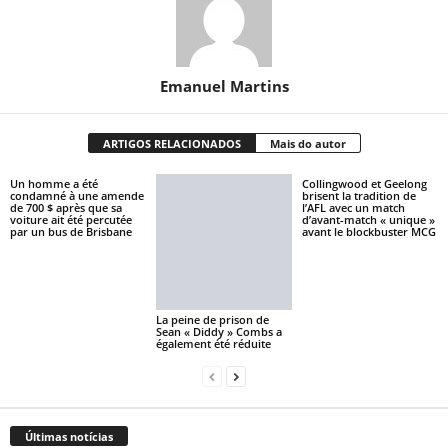
Emanuel Martins
ARTIGOS RELACIONADOS
Mais do autor
Un homme a été
Collingwood et Geelong
condamné à une amende
brisent la tradition de
de 700 $ après que sa
l’AFL avec un match
voiture ait été percutée
d’avant-match « unique »
par un bus de Brisbane
avant le blockbuster MCG
La peine de prison de
Sean « Diddy » Combs a
également été réduite
Últimas notícias