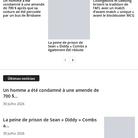
Un homme a été
Collingwood et Geelong
condamné à une amende
brisent la tradition de
de 700 $ après que sa
l’AFL avec un match
voiture ait été percutée
d’avant-match « unique »
par un bus de Brisbane
avant le blockbuster MCG
La peine de prison de
Sean « Diddy » Combs a
également été réduite
Últimas notícias
Un homme a été condamné à une amende de
700 $...
30 Julho 2026
La peine de prison de Sean « Diddy » Combs
a...
30 Julho 2026