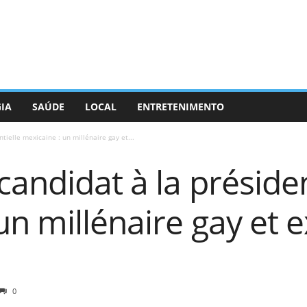
GIA
SAÚDE
LOCAL
ENTRETENIMENTO
tielle mexicaine : un millénaire gay et...
andidat à la présiden
un millénaire gay et 
0