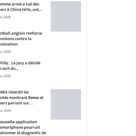
omme armé a tué des
ers à Chino Hills, ont...
ho 2026
otball anglais renforce
anctions contre la
imination
ho 2026
Filly : Le jury a décidé
e sort du...
ho 2026
BA interdit les
cités montrant Reese et
ers pariant sur...
ho 2026
ouvelle application
 smartphone pourrait
utionner le diagnostic de