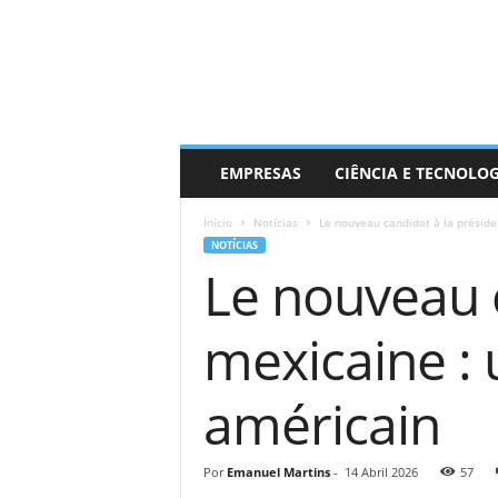
EMPRESAS
CIÊNCIA E TECNOLO
Início
Notícias
Le nouveau candidat à la présiden
NOTÍCIAS
Le nouveau c
mexicaine : 
américain
Por
Emanuel Martins
-
14 Abril 2026
57