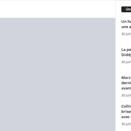
Últ
Un h
une a
30 Jul
La pe
Diddy
30 Jul
Marcu
derni
avant
30 Jul
Colli
brise
avec 
30 Jul