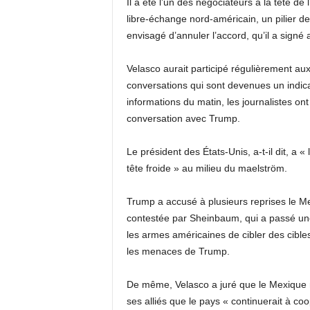
Il a été l’un des négociateurs à la tête de 
libre-échange nord-américain, un pilier d
envisagé d’annuler l’accord, qu’il a sign
Velasco aurait participé régulièrement 
conversations qui sont devenues un indicat
informations du matin, les journalistes on
conversation avec Trump.
Le président des États-Unis, a-t-il dit, a 
tête froide » au milieu du maelström.
Trump a accusé à plusieurs reprises le Me
contestée par Sheinbaum, qui a passé un
les armes américaines de cibler des cible
les menaces de Trump.
De même, Velasco a juré que le Mexique n
ses alliés que le pays « continuerait à c