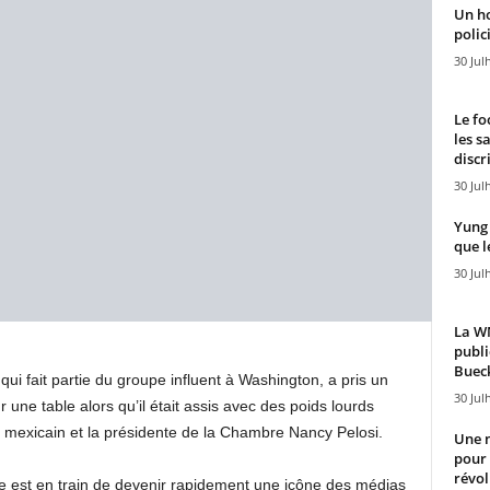
Un h
polici
30 Jul
Le fo
les s
discr
30 Jul
Yung 
que l
30 Jul
La WN
publi
Bueck
ui fait partie du groupe influent à Washington, a pris un
30 Jul
ne table alors qu’il était assis avec des poids lourds
et mexicain et la présidente de la Chambre Nancy Pelosi.
Une n
pour
révol
 est en train de devenir rapidement une icône des médias