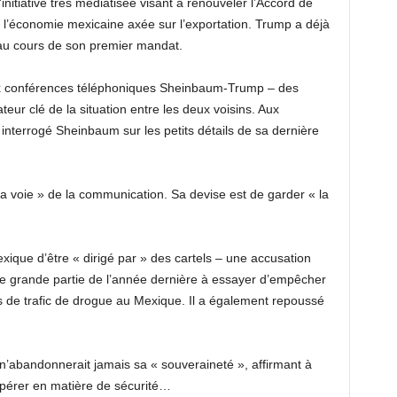
l’initiative très médiatisée visant à renouveler l’Accord de
e l’économie mexicaine axée sur l’exportation. Trump a déjà
é au cours de son premier mandat.
aux conférences téléphoniques Sheinbaum-Trump – des
eur clé de la situation entre les deux voisins. Aux
t interrogé Sheinbaum sur les petits détails de sa dernière
« la voie » de la communication. Sa devise est de garder « la
xique d’être « dirigé par » des cartels – une accusation
e grande partie de l’année dernière à essayer d’empêcher
s de trafic de drogue au Mexique. Il a également repoussé
’abandonnerait jamais sa « souveraineté », affirmant à
oopérer en matière de sécurité…