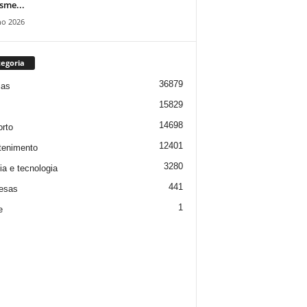
isme...
ho 2026
egoria
36879
ias
15829
14698
rto
12401
tenimento
3280
ia e tecnologia
441
esas
1
e