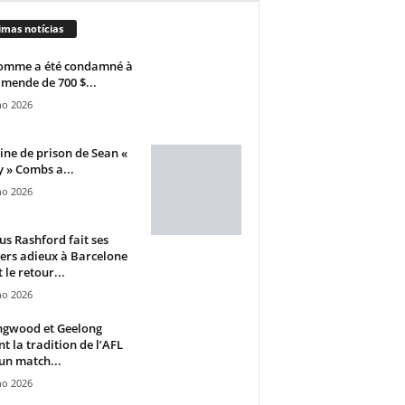
imas notícias
omme a été condamné à
mende de 700 $...
ho 2026
ine de prison de Sean «
 » Combs a...
ho 2026
s Rashford fait ses
ers adieux à Barcelone
 le retour...
ho 2026
ngwood et Geelong
nt la tradition de l’AFL
un match...
ho 2026