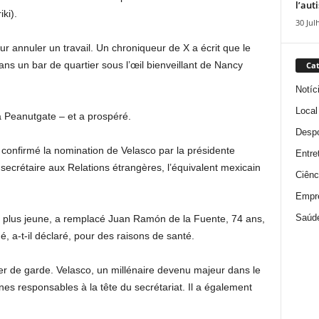
l’aut
iki).
30 Jul
ur annuler un travail. Un chroniqueur de X a écrit que le
ns un bar de quartier sous l’œil bienveillant de Nancy
Cat
Notíc
Local
 Peanutgate – et a prospéré.
Despo
confirmé la nomination de Velasco par la présidente
Entre
crétaire aux Relations étrangères, l’équivalent mexicain
Ciênc
Empr
Saúd
 plus jeune, a remplacé Juan Ramón de la Fuente, 74 ans,
, a-t-il déclaré, pour des raisons de santé.
ger de garde. Velasco, un millénaire devenu majeur dans le
es responsables à la tête du secrétariat. Il a également