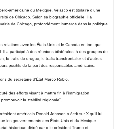
ibéro-américaine du Mexique, Velasco est titulaire d’une
sité de Chicago. Selon sa biographie officielle, il a
 mairie de Chicago, profondément immergé dans la politique
s relations avec les États-Unis et le Canada en tant que
 Il a participé à des réunions bilatérales, à des groupes de
n, le trafic de drogue, le trafic transfrontalier et d’autres
ours positifs de la part des responsables américains.
tions du secrétaire d’État Marco Rubio.
uté des efforts visant à mettre fin à l’immigration
 promouvoir la stabilité régionale”.
résident américain Ronald Johnson a écrit sur X qu’il lui
 que les gouvernements des États-Unis et du Mexique
ariat historique dirigé par » le président Trump et