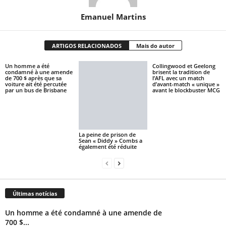
Emanuel Martins
ARTIGOS RELACIONADOS
Mais do autor
Un homme a été
Collingwood et Geelong
condamné à une amende
brisent la tradition de
de 700 $ après que sa
l’AFL avec un match
voiture ait été percutée
d’avant-match « unique »
par un bus de Brisbane
avant le blockbuster MCG
La peine de prison de
Sean « Diddy » Combs a
également été réduite
Últimas notícias
Un homme a été condamné à une amende de
700 $...