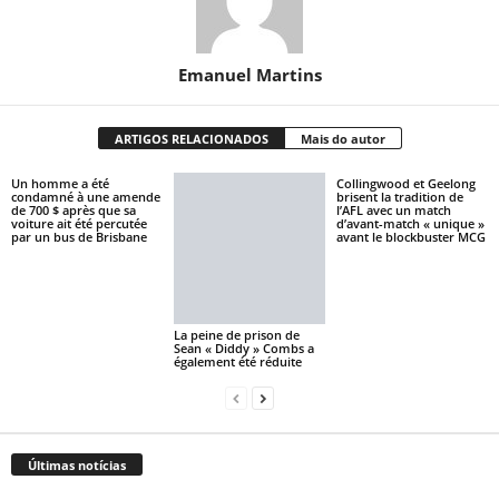
Emanuel Martins
ARTIGOS RELACIONADOS
Mais do autor
Un homme a été
Collingwood et Geelong
condamné à une amende
brisent la tradition de
de 700 $ après que sa
l’AFL avec un match
voiture ait été percutée
d’avant-match « unique »
par un bus de Brisbane
avant le blockbuster MCG
La peine de prison de
Sean « Diddy » Combs a
également été réduite
Últimas notícias