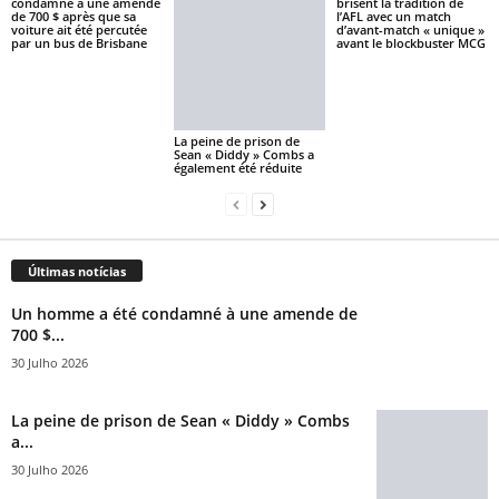
condamné à une amende
brisent la tradition de
de 700 $ après que sa
l’AFL avec un match
voiture ait été percutée
d’avant-match « unique »
par un bus de Brisbane
avant le blockbuster MCG
La peine de prison de
Sean « Diddy » Combs a
également été réduite
Últimas notícias
Un homme a été condamné à une amende de
700 $...
30 Julho 2026
La peine de prison de Sean « Diddy » Combs
a...
30 Julho 2026