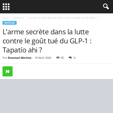
Início
Notícias
L’arme secrète dans la lutte contre le goût tué du GLP-1 :...
NOTÍCIAS
L’arme secrète dans la lutte
contre le goût tué du GLP-1 :
Tapatío ahi ?
Por
Emanuel Martins
-
18 Abril 2026
45
0