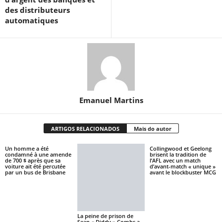
des distributeurs
automatiques
Emanuel Martins
ARTIGOS RELACIONADOS
Mais do autor
Un homme a été
Collingwood et Geelong
condamné à une amende
brisent la tradition de
de 700 $ après que sa
l’AFL avec un match
voiture ait été percutée
d’avant-match « unique »
par un bus de Brisbane
avant le blockbuster MCG
La peine de prison de
Sean « Diddy » Combs a