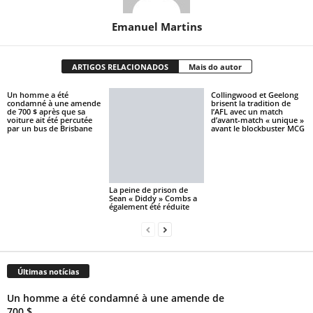
Emanuel Martins
ARTIGOS RELACIONADOS
Mais do autor
Un homme a été
Collingwood et Geelong
condamné à une amende
brisent la tradition de
de 700 $ après que sa
l’AFL avec un match
voiture ait été percutée
d’avant-match « unique »
par un bus de Brisbane
avant le blockbuster MCG
La peine de prison de
Sean « Diddy » Combs a
également été réduite
Últimas notícias
Un homme a été condamné à une amende de
700 $...