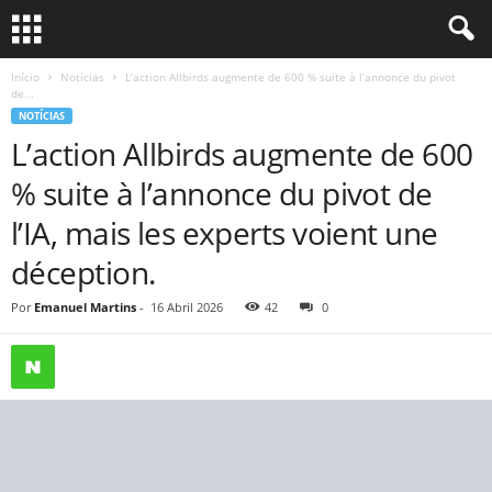
Início
Notícias
L’action Allbirds augmente de 600 % suite à l’annonce du pivot
de...
NOTÍCIAS
L’action Allbirds augmente de 600
% suite à l’annonce du pivot de
l’IA, mais les experts voient une
déception.
Por
Emanuel Martins
-
16 Abril 2026
42
0