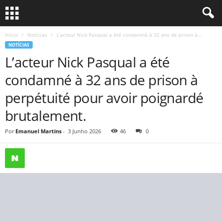
Início
Notícias
L’acteur Nick Pasqual a été condamné à 32 ans de prison à...
NOTÍCIAS
L’acteur Nick Pasqual a été
condamné à 32 ans de prison à
perpétuité pour avoir poignardé
brutalement.
Por
Emanuel Martins
-
3 Junho 2026
46
0