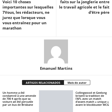
Voici 10 choses
faits sur la jonglerie entre
importantes sur lesquelles
le travail agricole et le fait
7Vous, les rédacteurs, ne
d’être père
jurez que lorsque vous
vous entraînez pour un
marathon
Emanuel Martins
ARTIGOS RELACIONADOS
Mais do autor
Un homme a été
Collingwood et Geelong
condamné à une amende
brisent la tradition de
de 700 $ après que sa
l’AFL avec un match
voiture ait été percutée
d’avant-match « unique »
par un bus de Brisbane
avant le blockbuster MCG