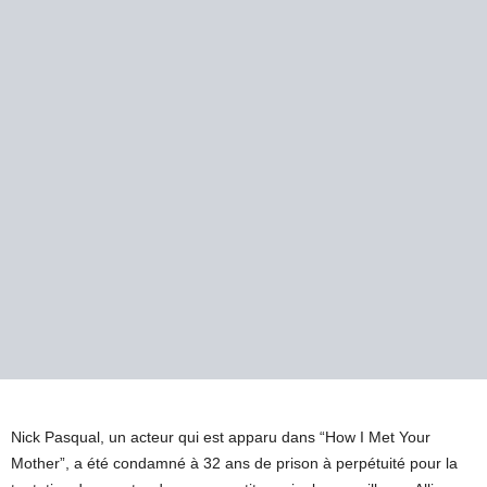
Nick Pasqual, un acteur qui est apparu dans “How I Met Your
Mother”, a été condamné à 32 ans de prison à perpétuité pour la