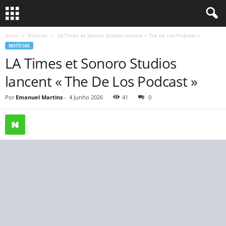
Início
Notícias
LA Times et Sonoro Studios lancent « The De Los Podcast »
NOTÍCIAS
LA Times et Sonoro Studios
lancent « The De Los Podcast »
Por
Emanuel Martins
-
4 Junho 2026
41
0