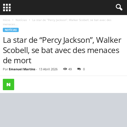
Início
Notícias
La star de “Percy Jackson”, Walker Scobell, se bat avec des
menaces...
NOTÍCIAS
La star de “Percy Jackson”, Walker
Scobell, se bat avec des menaces
de mort
Por
Emanuel Martins
-
13 Abril 2026
49
0