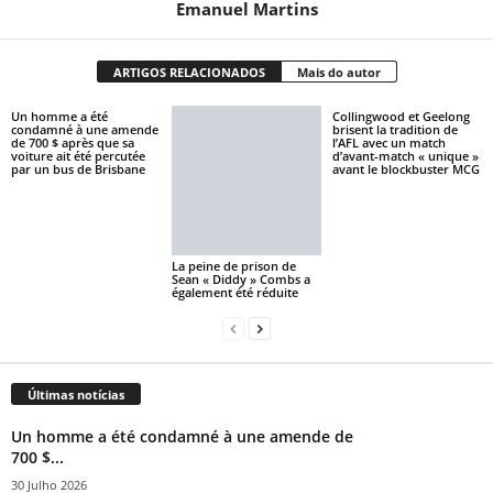
Emanuel Martins
ARTIGOS RELACIONADOS
Mais do autor
Un homme a été
Collingwood et Geelong
condamné à une amende
brisent la tradition de
de 700 $ après que sa
l’AFL avec un match
voiture ait été percutée
d’avant-match « unique »
par un bus de Brisbane
avant le blockbuster MCG
La peine de prison de
Sean « Diddy » Combs a
également été réduite
Últimas notícias
Un homme a été condamné à une amende de
700 $...
30 Julho 2026