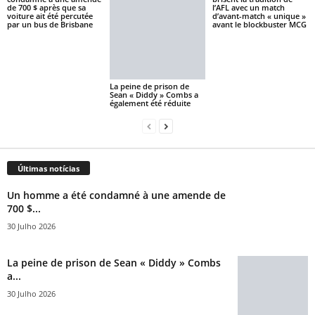
de 700 $ après que sa
l’AFL avec un match
voiture ait été percutée
d’avant-match « unique »
par un bus de Brisbane
avant le blockbuster MCG
La peine de prison de
Sean « Diddy » Combs a
également été réduite
Últimas notícias
Un homme a été condamné à une amende de
700 $...
30 Julho 2026
La peine de prison de Sean « Diddy » Combs
a...
30 Julho 2026