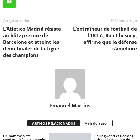
Artigo anterior
Próximo artigo
L’Atletico Madrid résiste
L’entraîneur de football de
au blitz précoce de
l’UCLA, Bob Chesney,
Barcelone et atteint les
affirme que la défense
demi-finales de la Ligue
s’améliore
des champions
Emanuel Martins
ARTIGOS RELACIONADOS
Mais do autor
Un homme a été
Collingwood et Geelong
condamné à une amende
brisent la tradition de