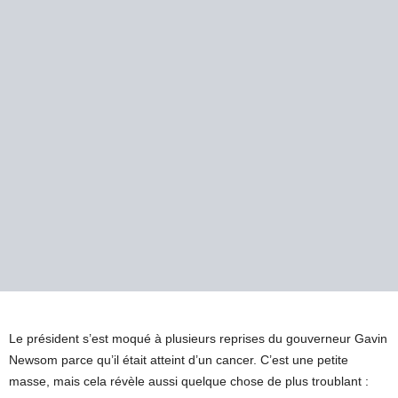
Le président s’est moqué à plusieurs reprises du gouverneur Gavin
Newsom parce qu’il était atteint d’un cancer. C’est une petite
masse, mais cela révèle aussi quelque chose de plus troublant :