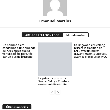
Emanuel Martins
ARTIGOS RELACIONADOS
Mais do autor
Un homme a été
Collingwood et Geelong
condamné à une amende
brisent la tradition de
de 700 $ après que sa
l’AFL avec un match
voiture ait été percutée
d’avant-match « unique »
par un bus de Brisbane
avant le blockbuster MCG
La peine de prison de
Sean « Diddy » Combs a
également été réduite
Últimas notícias