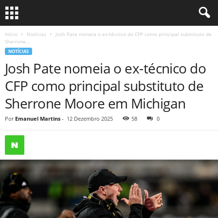
Início
Notícias
Josh Pate nomeia o ex-técnico do CFP como principal substituto de
Sherrone...
NOTÍCIAS
Josh Pate nomeia o ex-técnico do
CFP como principal substituto de
Sherrone Moore em Michigan
Por
Emanuel Martins
-
12 Dezembro 2025
58
0