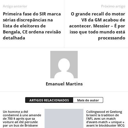
Artigo anterior
Próximo artigo
Primeira fase do SIR marca
O grande recall do motor
sérias discrepâncias na
V8 da GM acabou de
lista de eleitores de
acontecer. Messier – É por
Bengala, CE ordena revisão
isso que todo mundo está
detalhada
processando
Emanuel Martins
ARTIGOS RELACIONADOS
Mais do autor
Un homme a été
Collingwood et Geelong
condamné à une amende
brisent la tradition de
de 700 $ après que sa
l’AFL avec un match
voiture ait été percutée
d’avant-match « unique »
par un bus de Brisbane
avant le blockbuster MCG